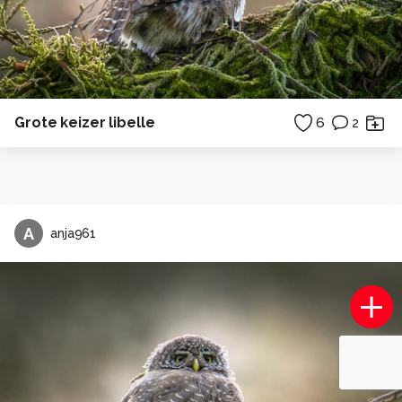
Grote keizer libelle
6
2
A
anja961