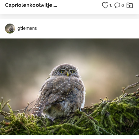
Capriolenkoolwitje....
1
0
gtiemens