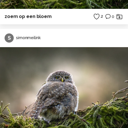
zoem op een bloem
2
0
S
simonmeilink