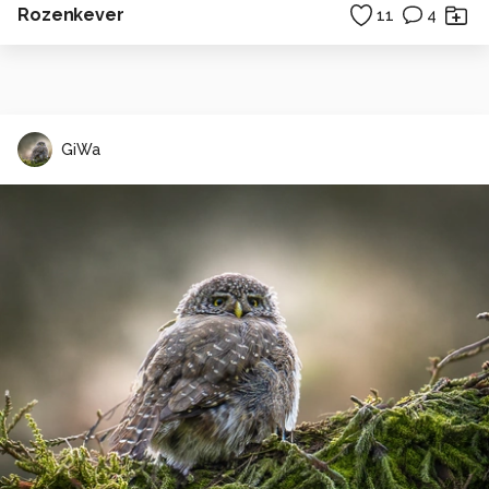
Rozenkever
11
4
GiWa