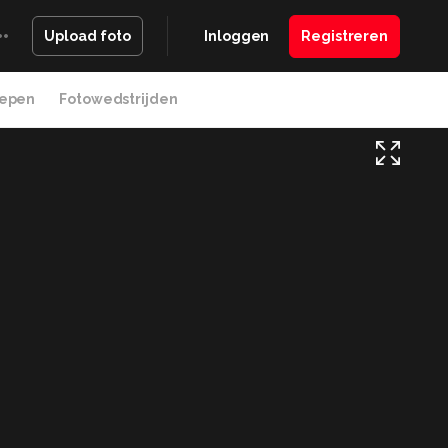
Inloggen
Registreren
Upload foto
epen
Fotowedstrijden