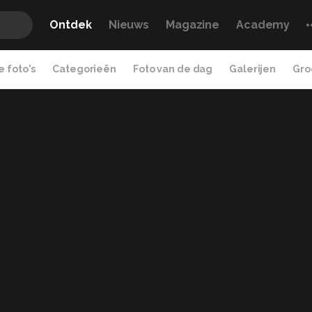
Ontdek
Nieuws
Magazine
Academy
 foto's
Categorieën
Foto van de dag
Galerijen
Gro