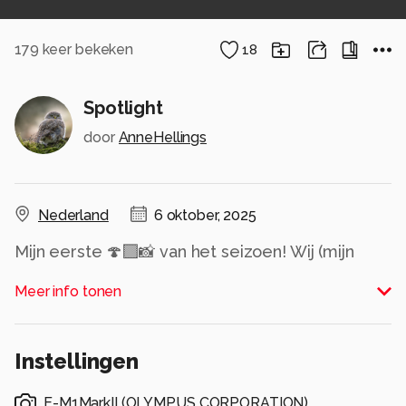
179
keer bekeken
18
Spotlight
door
AnneHellings
Nederland
6 oktober, 2025
Mijn eerste 🍄‍🟫📸 van het seizoen! Wij (mijn
vriend en ik) vertrokken vorige week heel
Meer info tonen
enthousiast met macro opstelling naar het bos;
we hadden die week ervoor de eerste
paddenstoelen daar gezien. Wat bleek, er
Instellingen
waren nog minder paddenstoelen dan die week
ervoor. Wat er al was, was
E-M1MarkII
(
OLYMPUS CORPORATION
)