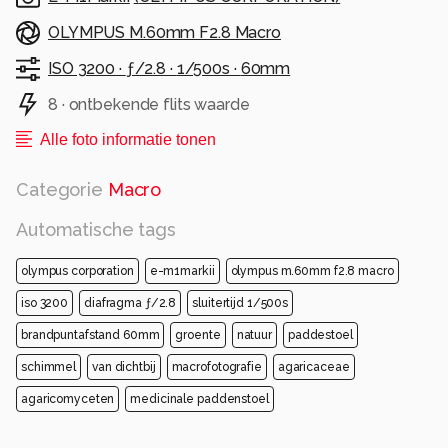
verschrompeld/uitgedroogd. We vonden
uiteindelijk letterlijk 2 simpele paddenstoeltjes.
OLYMPUS M.60mm F2.8 Macro
Zo'n 15 cm van elkaar vandaan. Nou, daar
ISO 3200 ·
ƒ/2.8 ·
1/500s ·
60mm
hebben wij de tijd dus verder doorgebracht
samen. Stoeiend om beenruimte om er een
8 · ontbekende flits waarde
beetje bij te kunnen, met ieder 1
Alle foto informatie tonen
toegewezen paddenstoel. Het zal er daar
binnenkort wel anders voorstaan na zoveel
Categorie
Macro
regen de afgelopen dagen denk/hoop ik!
Automatische tags
Alle rechten voorbehouden
olympus corporation
e-m1markii
olympus m.60mm f2.8 macro
iso 3200
diafragma ƒ/2.8
sluitertijd 1/500s
brandpuntafstand 60mm
groente
natuur
paddestoel
schimmel
van dichtbij
macrofotografie
agaricaceae
agaricomyceten
medicinale paddenstoel