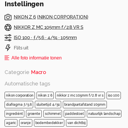
Instellingen
NIKON Z 6
(
NIKON CORPORATION
)
NIKKOR Z MC 105mm f/2.8 VR S
ISO 100 ·
ƒ/5.6 ·
4/5s ·
105mm
Flits uit
Alle foto informatie tonen
Categorie
Macro
Automatische tags
nikon corporation
nikon z 6
nikkor z mc 105mm f/2.8 vr s
iso 100
diafragma ƒ/5.6
sluitertijd 4/5s
brandpuntafstand 105mm
ingrediënt
groente
schimmel
paddestoel
natuurlijk landschap
agaric
oranje
bodembedekker
van dichtbij