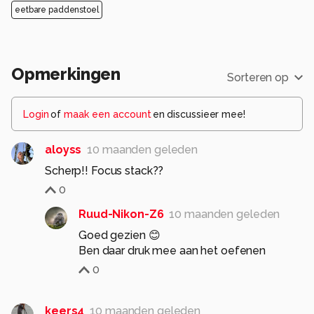
eetbare paddenstoel
Opmerkingen
Sorteren op
Login
of
maak een account
en discussieer mee!
aloyss
10 maanden geleden
Scherp!! Focus stack??
0
Ruud-Nikon-Z6
10 maanden geleden
Goed gezien 😊
Ben daar druk mee aan het oefenen
0
keers4
10 maanden geleden