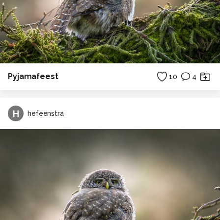
Pyjamafeest
10
4
H
hefeenstra