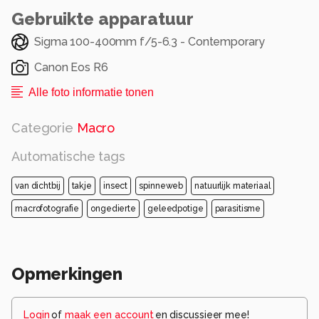
Gebruikte apparatuur
Sigma 100-400mm f/5-6.3 - Contemporary
Canon Eos R6
Alle foto informatie tonen
Categorie
Macro
Automatische tags
van dichtbij
takje
insect
spinneweb
natuurlijk materiaal
macrofotografie
ongedierte
geleedpotige
parasitisme
Opmerkingen
Login
of
maak een account
en discussieer mee!