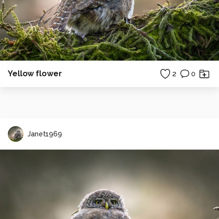
Yellow flower
2
0
Janet1969