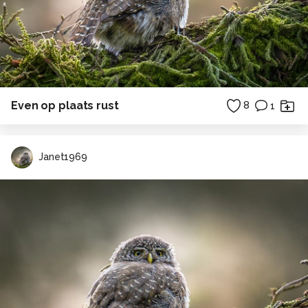
Even op plaats rust
8
1
Janet1969