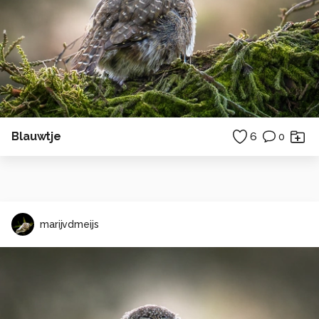
Blauwtje
6
0
marijvdmeijs