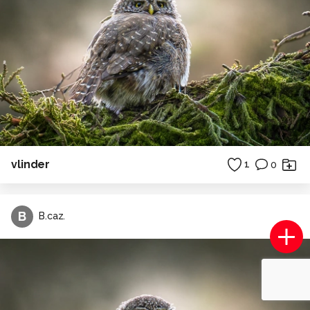
vlinder
1
0
B
B.caz.