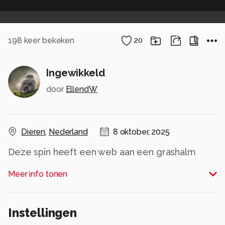
198
keer bekeken
20
Ingewikkeld
door
EllendW
Dieren
,
Nederland
8 oktober, 2025
Deze spin heeft een web aan een grashalm
gemaakt en daaraan zijn prooien vastgemaakt.
Meer info tonen
Van de spin zijn alleen de poten onderin een
stukje zichtbaar.
Alle rechten voorbehouden
Instellingen