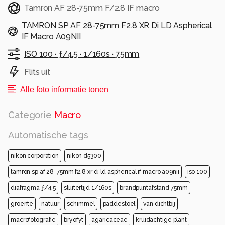
Tamron AF 28-75mm F/2.8 IF macro
TAMRON SP AF 28-75mm F2.8 XR Di LD Aspherical
IF Macro A09NII
ISO 100 ·
ƒ/4.5 ·
1/160s ·
75mm
Flits uit
Alle foto informatie tonen
Categorie
Macro
Automatische tags
nikon corporation
nikon d5300
tamron sp af 28-75mm f2.8 xr di ld aspherical if macro a09nii
iso 100
diafragma ƒ/4.5
sluitertijd 1/160s
brandpuntafstand 75mm
groente
natuur
schimmel
paddestoel
van dichtbij
macrofotografie
bryofyt
agaricaceae
kruidachtige plant