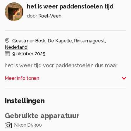
het is weer paddenstoelen tijd
door
Roel-Veen
Geastmer Bosk
,
De Kapelle
,
Rinsumageest
,
Nederland
9 oktober, 2025
het is weer tijd voor paddenstoelen dus maar
even het bos in op zoek naar mooie en leuke
Meer info tonen
exemplaren
Alle rechten voorbehouden
Instellingen
Gebruikte apparatuur
Nikon D5300