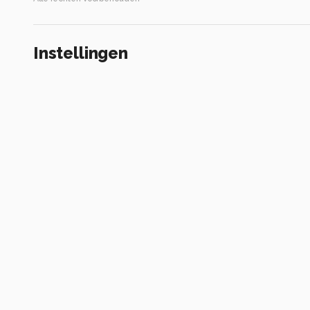
Instellingen
Gebruikte apparatuur
Nikon Z50
Alle foto informatie tonen
Categorie
Macro
Tags
spinnenweb
Automatische tags
spinneweb
vloeistof
van dichtbij
macrofotografie
vocht
natu