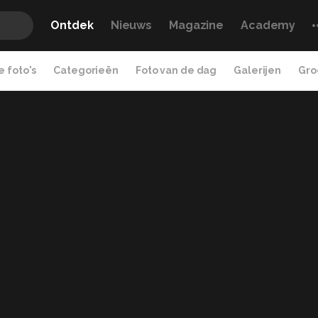
Ontdek
Nieuws
Magazine
Academy
 foto's
Categorieën
Foto van de dag
Galerijen
Gro