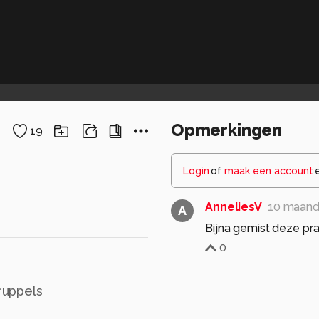
Opmerkingen
19
Login
of
maak een account
AnneliesV
10 maand
A
Bijna gemist deze pr
0
ruppels