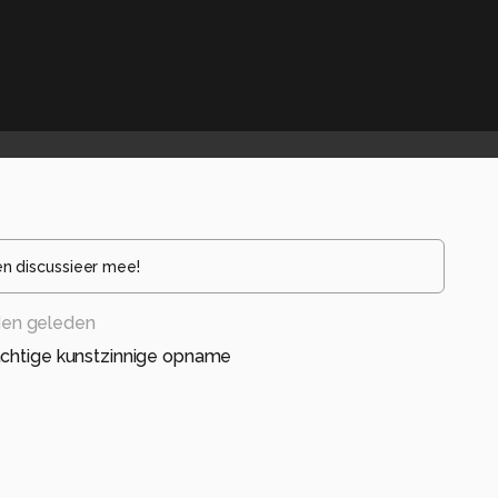
en discussieer mee!
en geleden
achtige kunstzinnige opname