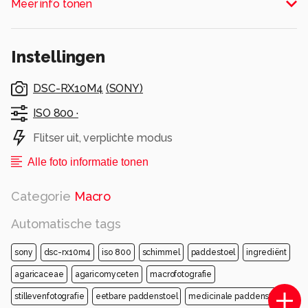
Meer info tonen
Instellingen
DSC-RX10M4
(
SONY
)
ISO 800 ·
Flitser uit, verplichte modus
Alle foto informatie tonen
Categorie
Macro
Automatische tags
sony
dsc-rx10m4
iso 800
schimmel
paddestoel
ingrediënt
agaricaceae
agaricomyceten
macrofotografie
stillevenfotografie
eetbare paddenstoel
medicinale paddenstoel