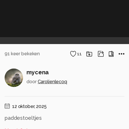
91
keer bekeken
11
mycena
door
Carolienlecoq
12 oktober, 2025
paddestoeltjes
Alle rechten voorbehouden