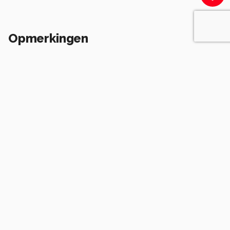
Opmerkingen
Login
of
maak een account
en discussieer mee!
Wees de eerste die een opmerking
achterlaat.