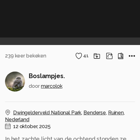
239
keer bekeken
41
Boslampjes.
door
marcolok
Dwingelderveld National Park
,
Benderse
,
Ruinen
,
Nederland
12 oktober, 2025
In het zachte licht van de ochtend stonden ze