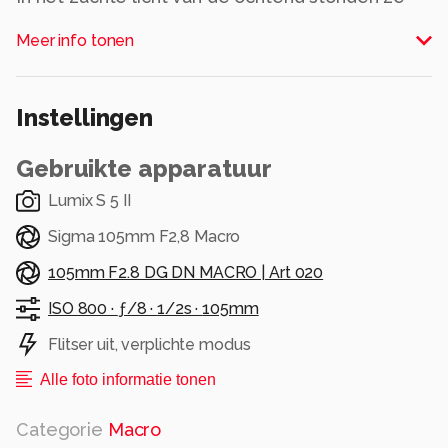
daar, een klein dorpje van hoedjes tussen het
Meer info tonen
mos.
Stil, breekbaar en betoverend. Even leek het
bos zijn adem in te houden.
Instellingen
Alle rechten voorbehouden
Gebruikte apparatuur
Lumix S 5 II
Sigma 105mm F2,8 Macro
105mm F2.8 DG DN MACRO | Art 020
ISO 800 ·
ƒ/8 ·
1/2s ·
105mm
Flitser uit, verplichte modus
Alle foto informatie tonen
Categorie
Macro