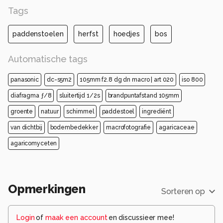
Tags
paddenstoelen
herfst
hoedjes
bos
Automatische tags
panasonic
dc-s5m2
105mm f2.8 dg dn macro | art 020
iso 800
diafragma ƒ/8
sluitertijd 1/2s
brandpuntafstand 105mm
groente
natuur
schimmel
paddestoel
ingrediënt
van dichtbij
bodembedekker
macrofotografie
agaricaceae
agaricomyceten
Opmerkingen
Sorteren op
Login
of
maak een account
en discussieer mee!