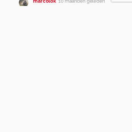
marcolok
10 maanden geleden
Dankjewel Jim
0
Meer opmerkingen tonen
Komt voor in