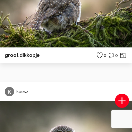
groot dikkopje
0
0
K
keesz