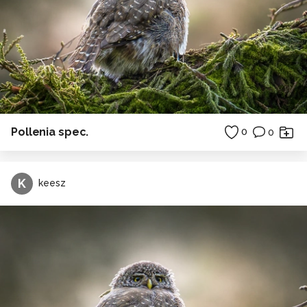
Pollenia spec.
0
0
K
keesz