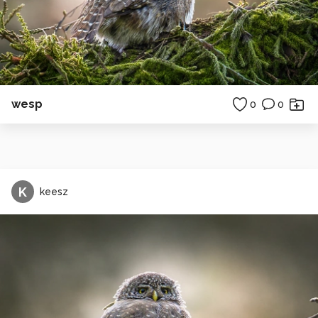
wesp
0
0
K
keesz