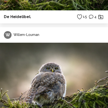
De Heidelibel.
15
4
W
Willem-Louman