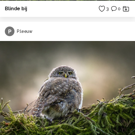
Blinde bij
3
0
P
P.leeuw