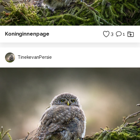
Koninginnenpage
3
1
TinekevanPersie