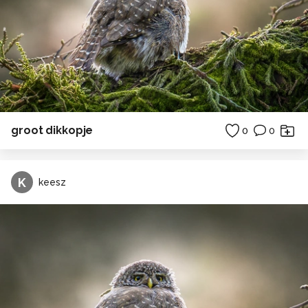
groot dikkopje
0
0
K
keesz