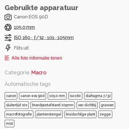
Gebruikte apparatuur
Canon EOS 90D
105.0 mm
ISO 160 ·
ƒ/32 ·
10s ·
105mm
Flits uit
Alle foto informatie tonen
Categorie
Macro
Automatische tags
canon
canon eos 90d
105.0 mm
iso 160
diafragma ƒ/32
sluitertijd 10s
brandpuntafstand 105mm
van dichtbij
grassen
macrofotografie
plantenstengel
kruidachtige plant
zegge
mist