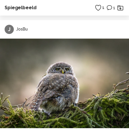
Spiegelbeeld
1
1
J
JosBu