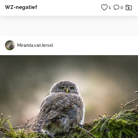
WZ-negatief
1
0
Miranda.van.Iersel