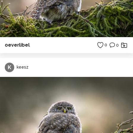
oeverlibel
0
0
K
keesz