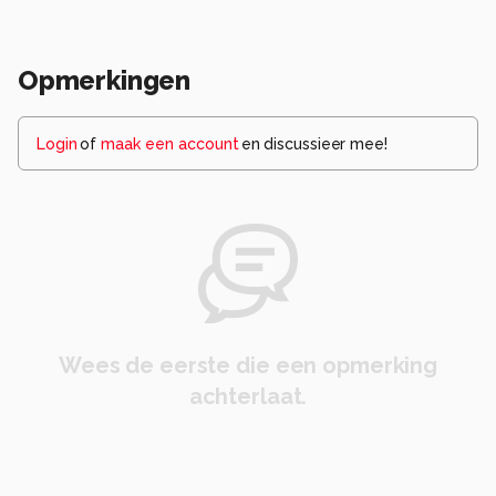
Opmerkingen
Login
of
maak een account
en discussieer mee!
Wees de eerste die een opmerking
achterlaat.