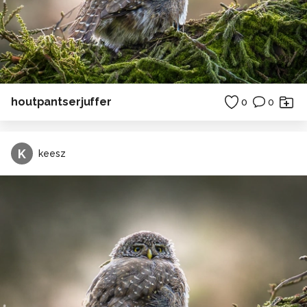
houtpantserjuffer
0
0
K
keesz