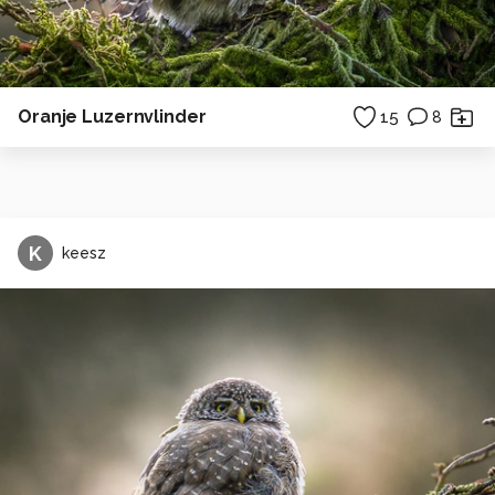
Oranje Luzernvlinder
15
8
K
keesz