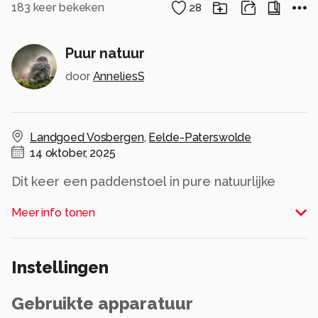
183
keer bekeken
28
Puur natuur
door
AnneliesS
Landgoed Vosbergen
,
Eelde-Paterswolde
14 oktober, 2025
Dit keer een paddenstoel in pure natuurlijke
kleuren. Ik heb deze paddenstoel eerder
Meer info tonen
geüpload, maar de sfeer is toch anders omdat
op deze foto ineens de zon begon te schijnen.
Krijg je toch weer andere kleuren!
Instellingen
Alle rechten voorbehouden
Gebruikte apparatuur