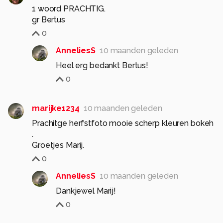
1 woord PRACHTIG.
gr Bertus
0
AnneliesS
10 maanden geleden
Heel erg bedankt Bertus!
0
marijke1234
10 maanden geleden
Prachitge herfstfoto mooie scherp kleuren bokeh
.
Groetjes Marij.
0
AnneliesS
10 maanden geleden
Dankjewel Marij!
0