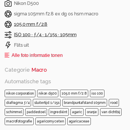
Nikon D500
sigma 105mm f2.8 ex dg os hsm macro
105.0 mm f/2.8
ISO 100 ·
ƒ/4 ·
1/15s ·
105mm
Flits uit
Alle foto informatie tonen
Categorie
Macro
Automatische tags
nikon corporation
nikon d500
105.0 mm f/2.8
iso 100
diafragma ƒ/4
sluitertijd 1/15s
brandpuntafstand 105mm
rood
schimmel
paddestoel
ingrediënt
agaric
oranje
van dichtbij
macrofotografie
agaricomyceten
agaricaceae