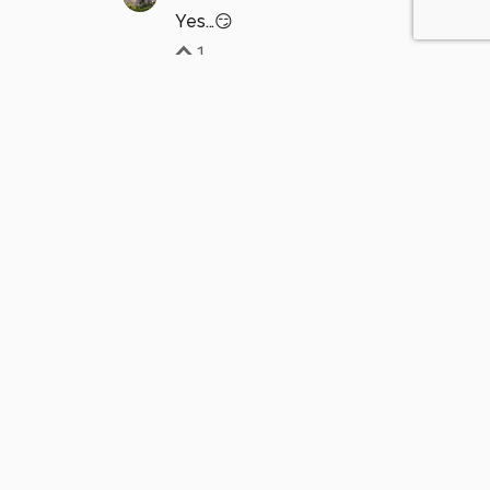
Yes...😏
1
ingeborg-langeveld
10 maanden geleden
Fraaie opname van de vliegenzwam, mooi
gefotografeerd met een mooie achtergrond.
Gr.
Ingeborg
0
AnneliesS
10 maanden geleden
Hartelijk dank Ingeborg!
0
Meer opmerkingen tonen