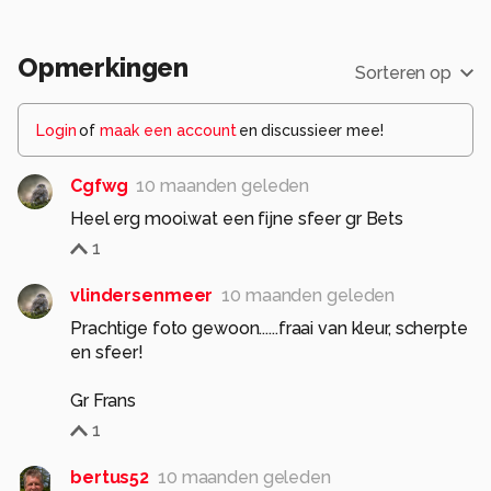
Opmerkingen
Sorteren op
Login
of
maak een account
en discussieer mee!
Cgfwg
10 maanden geleden
Heel erg mooi.wat een fijne sfeer gr Bets
1
vlindersenmeer
10 maanden geleden
Prachtige foto gewoon......fraai van kleur, scherpte
en sfeer!
Gr Frans
1
bertus52
10 maanden geleden