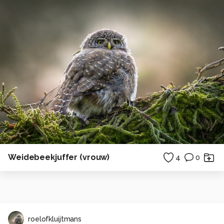
Weidebeekjuffer (vrouw)
4
0
roelofkluijtmans