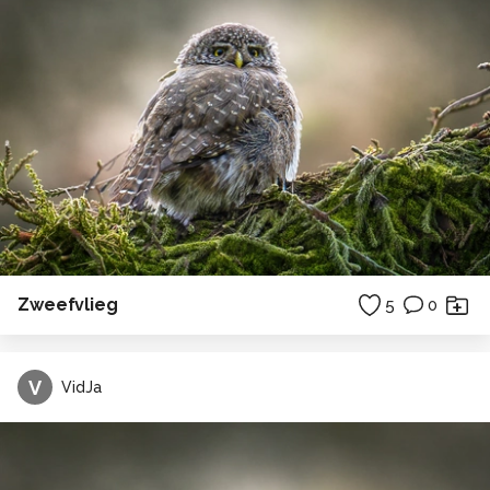
Zweefvlieg
5
0
V
VidJa