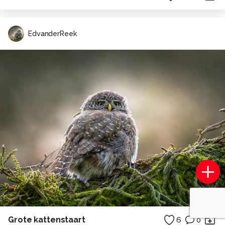
EdvanderReek
Grote kattenstaart
6
0