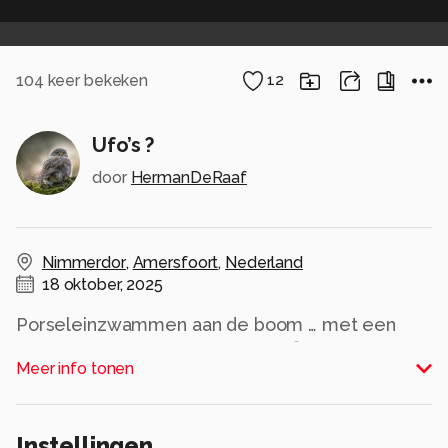
104
keer bekeken
12
Ufo’s ?
door
HermanDeRaaf
Nimmerdor
,
Amersfoort
,
Nederland
18 oktober, 2025
Porseleinzwammen aan de boom … met een
beetje fantasie zie je er ufo’s in 😊
Meer info tonen
Alle rechten voorbehouden
Instellingen