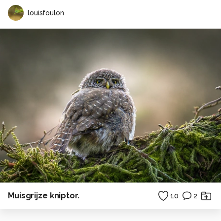
louisfoulon
Muisgrijze kniptor.
10
2