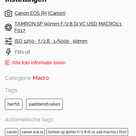
Canon EOS R5
(
Canon
)
TAMRON SP 90mm F/2.8 Di VC USD MACRO1:1
F017
ISO 1250 ·
ƒ/2.8 ·
1/500s ·
90mm
Flits uit
Alle foto informatie tonen
Categorie
Macro
Tags
herfst
paddenstoelen
Automatische tags
canon
canon eos r5
tamron sp 90mm f/2.8 di vc usd macro1:1 f017