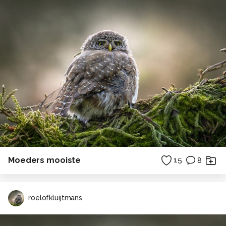
Moeders mooiste
15
8
roelofkluijtmans