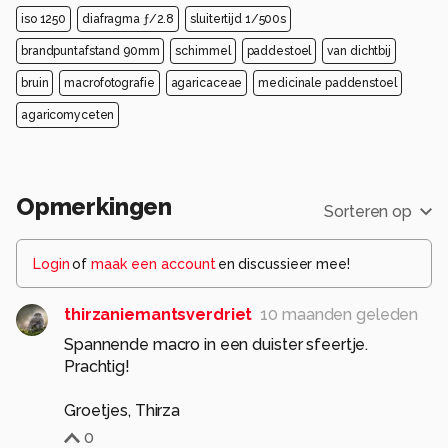
iso 1250
diafragma ƒ/2.8
sluitertijd 1/500s
brandpuntafstand 90mm
schimmel
paddestoel
van dichtbij
bruin
macrofotografie
agaricaceae
medicinale paddenstoel
agaricomyceten
Opmerkingen
Sorteren op
Login
of
maak een account
en discussieer mee!
thirzaniemantsverdriet
10 maanden geleden
Spannende macro in een duister sfeertje.
Prachtig!
Groetjes, Thirza
0