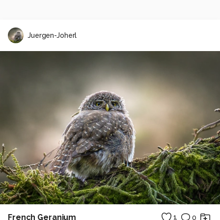
Juergen-Joherl
French Geranium
1
0