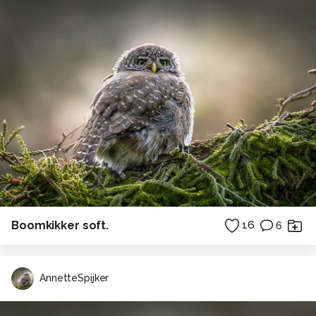
Boomkikker soft.
16
6
AnnetteSpijker