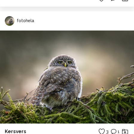
fotohela
Kersvers
3
1