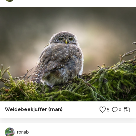
Weidebeekjuffer (man)
5
0
ronab