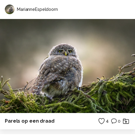
MarianneEspeldoorn
Parels op een draad
4
0