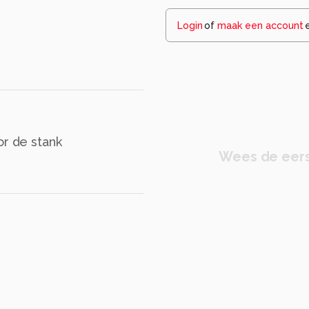
Login
of
maak een account
or de stank
Wees de eers