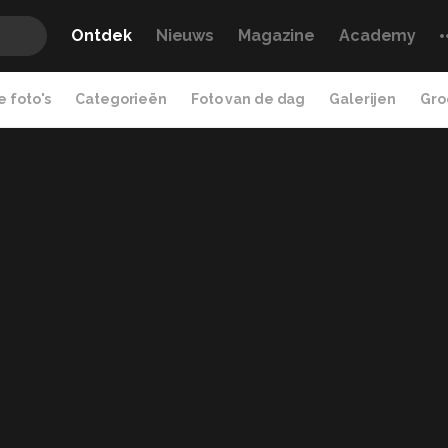
Ontdek
Nieuws
Magazine
Academy
 foto's
Categorieën
Foto van de dag
Galerijen
Gro