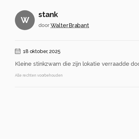
stank
W
WalterBrabant
door
18 oktober, 2025
Kleine stinkzwam die zijn lokatie verraadde do
Alle rechten voorbehouden
Instellingen
Gebruikte apparatuur
Sony RX10 M4
24-600mm F2.4-4.0