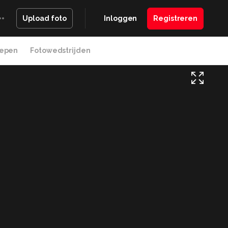
Inloggen
Registreren
Upload foto
epen
Fotowedstrijden