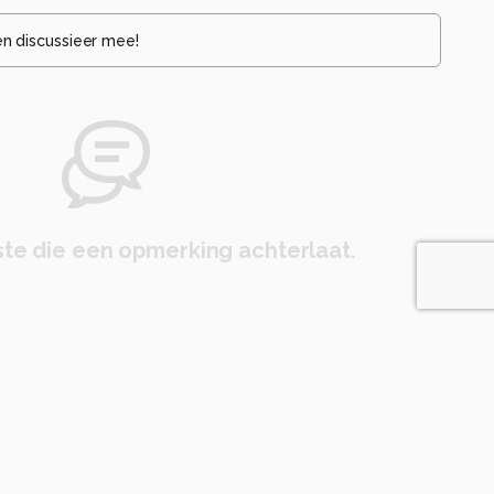
en discussieer mee!
te die een opmerking achterlaat.