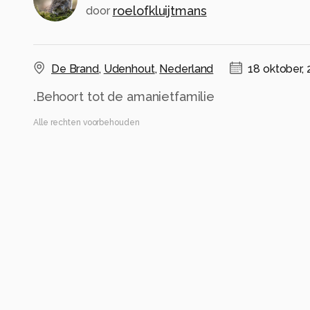
roelofkluijtmans
door
De Brand
,
Udenhout
,
Nederland
18 oktober,
.Behoort tot de amanietfamilie
Alle rechten voorbehouden
Instellingen
Gebruikte apparatuur
Nikon D500
Nikon 18-200 f3.5-5.6
18.0-200.0 mm f/3.5-5.6
ISO 4000 ·
ƒ/5.3 ·
1/200s ·
82mm