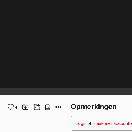
Opmerkingen
4
Login
of
maak een account