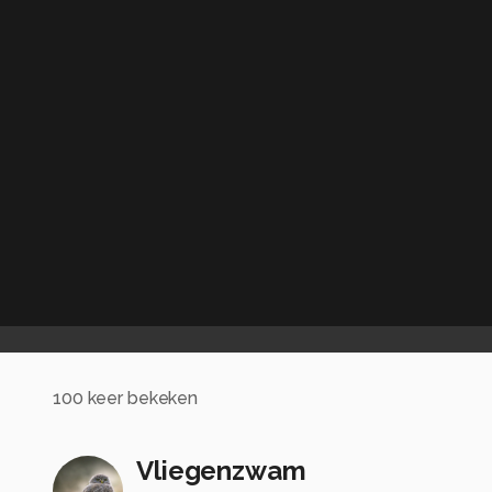
100
keer bekeken
Vliegenzwam