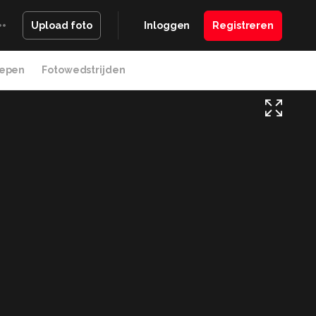
Inloggen
Registreren
Upload foto
epen
Fotowedstrijden