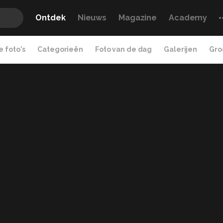
Ontdek
Nieuws
Magazine
Academy
 foto's
Categorieën
Foto van de dag
Galerijen
Gro