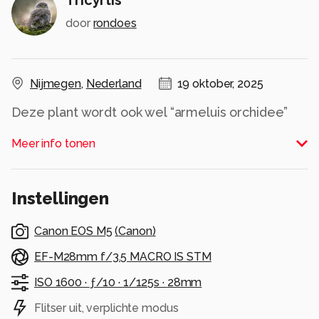
door
rondoes
Nijmegen
,
Nederland
19 oktober, 2025
Deze plant wordt ook wel “armeluis orchidee”
genoemd. Eén van de laatste bloemen die in
Meer info tonen
mijn tuin bloeien.
Alle rechten voorbehouden
Instellingen
Canon EOS M5
(
Canon
)
EF-M28mm f/3.5 MACRO IS STM
ISO 1600 ·
ƒ/10 ·
1/125s ·
28mm
Flitser uit, verplichte modus