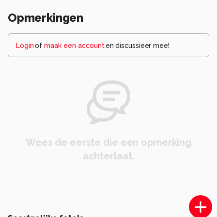
Opmerkingen
Login
of
maak een account
en discussieer mee!
Wees de eerste die een opmerking
achterlaat.