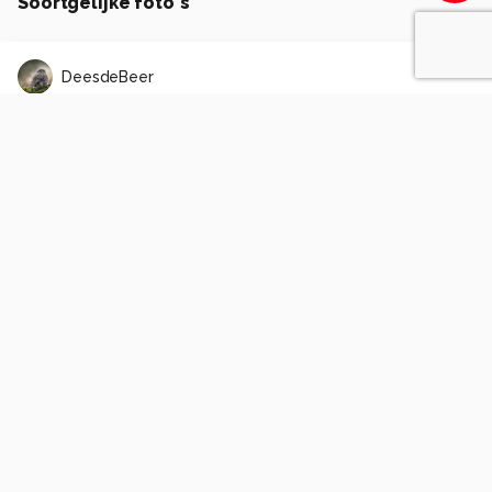
Soortgelijke foto's
DeesdeBeer
Rups koninginnenpage
0
0