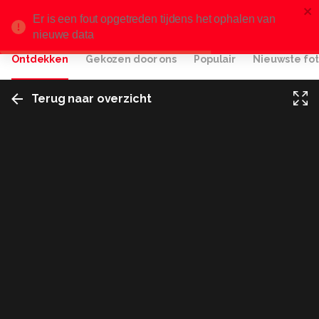
Er is een fout opgetreden tijdens het ophalen van
nieuwe data
Ontdekken
Gekozen door ons
Populair
Nieuwste fot
Terug naar overzicht