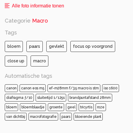
Alle foto informatie tonen
Categorie
Macro
Tags
bloem
paars
gevlekt
focus op voorgrond
close up
macro
Automatische tags
canon
canon eos m5
ef-m28mm f/3.5 macro is stm
iso 1600
diafragma ƒ/10
sluitertijd 1/125s
brandpuntafstand 28mm
bloem
bloemblaadje
groente
geel
tricyrtis
roze
van dichtbij
macrofotografie
paars
bloeiende plant