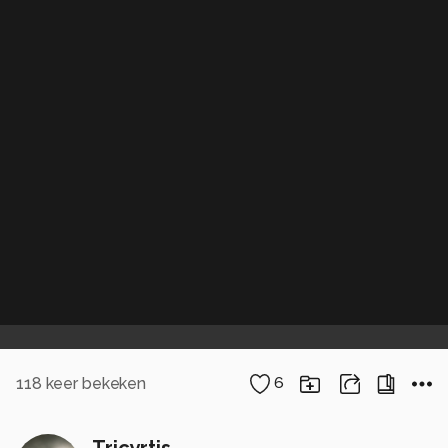
118
keer bekeken
6
Tricyrtis