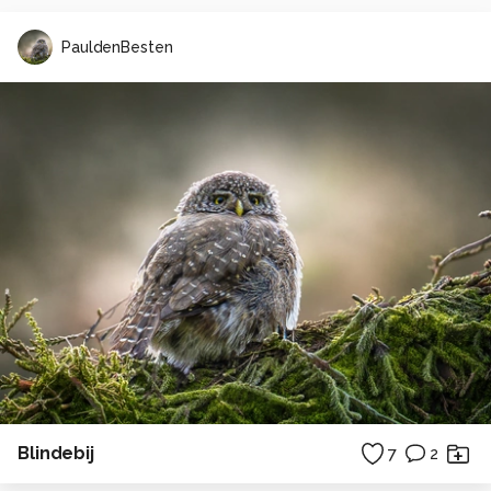
PauldenBesten
Blindebij
7
2