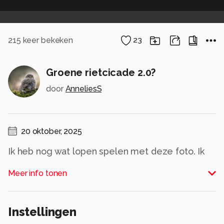
215
keer bekeken
23
Groene rietcicade 2.0?
door
AnneliesS
20 oktober, 2025
Ik heb nog wat lopen spelen met deze foto. Ik
vond de achtergrond nog wat te grauw
Meer info tonen
overkomen en heb dus nog wat aangepast. De
achtergrondkleuren zijn nu dieper en warmer
van kleur en de cicade springt er naar mijn
Instellingen
mening nóg meer uit. Ik vind zelf deze mooier.