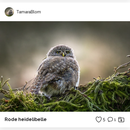
TamaraBlom
Rode heidelibelle
5
1