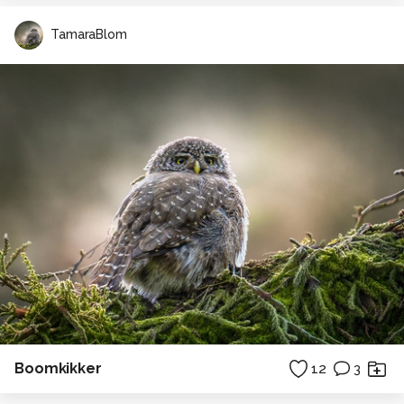
TamaraBlom
Boomkikker
12
3