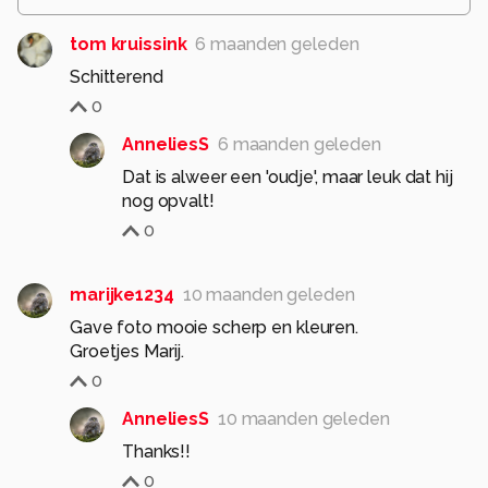
tom kruissink
6 maanden geleden
Schitterend
0
AnneliesS
6 maanden geleden
Dat is alweer een 'oudje', maar leuk dat hij
nog opvalt!
0
marijke1234
10 maanden geleden
Gave foto mooie scherp en kleuren.
Groetjes Marij.
0
AnneliesS
10 maanden geleden
Thanks!!
0