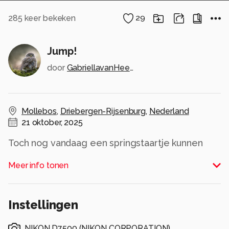
285
keer bekeken
29
Jump!
door
GabriellavanHeezik
Mollebos
,
Driebergen-Rijsenburg
,
Nederland
21 oktober, 2025
Toch nog vandaag een springstaartje kunnen
vast leggen, ik was een beetje bang dat het dit
Meer info tonen
jaar er niet meer van zou komen. Maar de
overgang van stilstaand beeld (paddenstoelen)
en bewegend beeld (hele snelle
Instellingen
springstaartjes) is wel groot 😅.
Alle rechten voorbehouden
NIKON D7500
(
NIKON CORPORATION
)