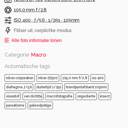
105.0 mm f/2.8
ISO 400 ·
ƒ/5.6 ·
1/25s ·
105mm
Flitser uit, verplichte modus
Alle foto informatie tonen
Categorie
Macro
Automatische tags
nikon corporation
nikon d7500
105.0 mm f/2.8
iso 400
diafragma ƒ/5.6
sluitertijd 1/25s
brandpuntafstand 105mm
vloeistof
van dichtbij
macrofotografie
ongedierte
insect
parasitisme
geleedpotige