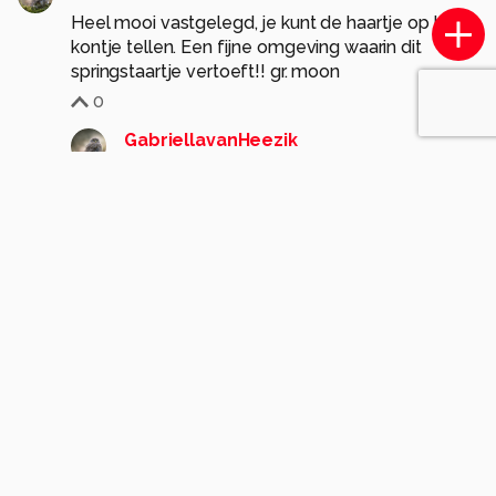
Heel mooi vastgelegd, je kunt de haartje op het
kontje tellen. Een fijne omgeving waarin dit
springstaartje vertoeft!! gr. moon
0
GabriellavanHeezik
10 maanden geleden
Dank je wel 😊!
Gr. Gabriëlla
0
AnneliesV
10 maanden geleden
A
Je geduld wordt beloond met deze mooie macro
van het springstaartje!
0
GabriellavanHeezik
10 maanden geleden