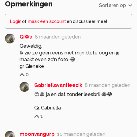
Opmerkingen
Sorteren op
Login
of
maak een account
en discussieer mee!
GiWa
8 maanden geleden
Geweldig.
Ik zie ze geen eens met mijn blote oog en jij
maakt even zo'n foto. 😆
gr Gieneke
0
GabriellavanHeezik
8 maanden geleden
😊😅 ja en dat zonder leesbril 😂😂.
Gr. Gabriëlla
1
moonvangurp
10 maanden geleden