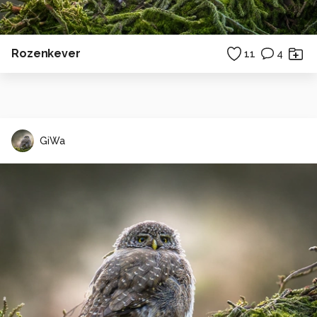
Rozenkever
11
4
GiWa