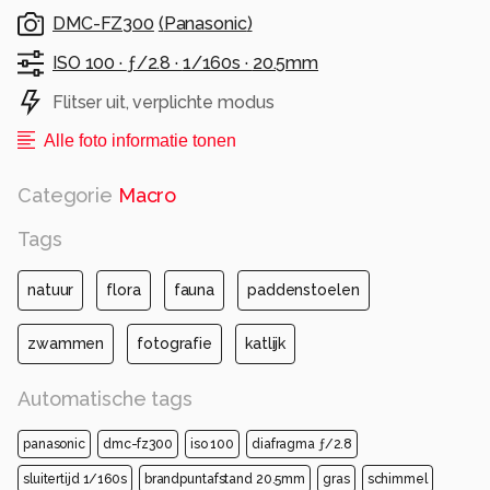
DMC-FZ300
(
Panasonic
)
ISO 100 ·
ƒ/2.8 ·
1/160s ·
20.5mm
Flitser uit, verplichte modus
Alle foto informatie tonen
Categorie
Macro
Tags
natuur
flora
fauna
paddenstoelen
zwammen
fotografie
katlijk
Automatische tags
panasonic
dmc-fz300
iso 100
diafragma ƒ/2.8
sluitertijd 1/160s
brandpuntafstand 20.5mm
gras
schimmel