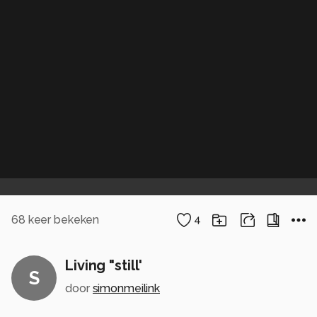
68
keer bekeken
4
Living "still'
S
door
simonmeilink