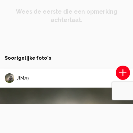
Wees de eerste die een opmerking
achterlaat.
Soortgelijke foto's
JtM79