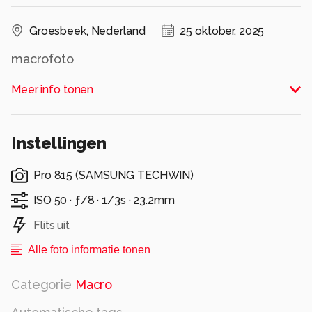
Groesbeek
,
Nederland
25 oktober, 2025
macrofoto
Alle rechten voorbehouden
Meer info tonen
Instellingen
Pro 815
(
SAMSUNG TECHWIN
)
ISO 50 ·
ƒ/8 ·
1/3s ·
23.2mm
Flits uit
Alle foto informatie tonen
Categorie
Macro