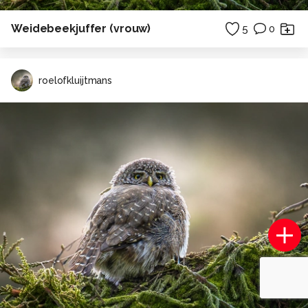
Weidebeekjuffer (vrouw)
5
0
roelofkluijtmans