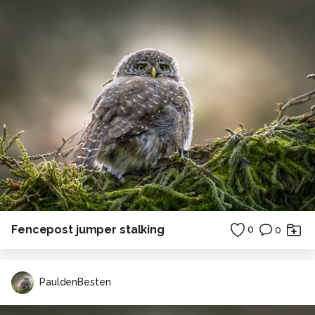
Fencepost jumper stalking
0
0
PauldenBesten