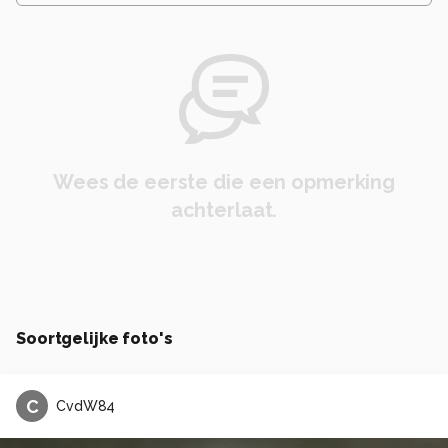
Wees de eerste die een opmerking
achterlaat.
Soortgelijke foto's
C
CvdW84