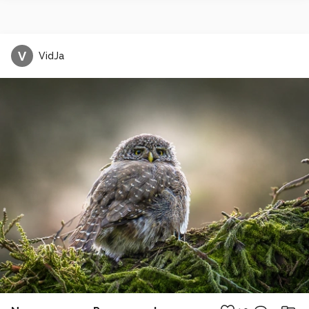
V
VidJa