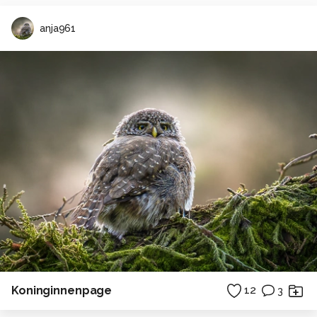
anja961
Koninginnenpage
12
3