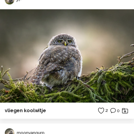
vliegen koolwitje
2
0
moonvangurp