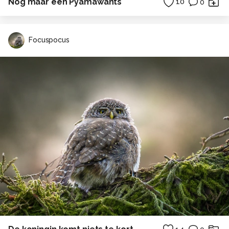
Nog maar een Pyamawants
10
0
Focuspocus