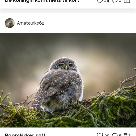
De koningin komt niets te kort
14
0
Amateurke62
Boomkikker soft.
25
8