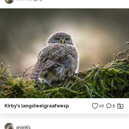
Kirby's langsteelgraafwesp
10
6
anja961