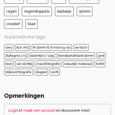
regen
regendruppels
kastanje
90mm
creatief
blad
Automatische tags
sony
ilce-7m3
fe 90mm f2.8 macro g oss
iso 6400
diafragma ƒ/5
sluitertijd 1/125s
brandpuntafstand 90mm
geel
bruin
van dichtbij
macrofotografie
natuurlijk materiaal
herfst
stillevenfotografie
druppel
vocht
Opmerkingen
Login
of
maak een account
en discussieer mee!