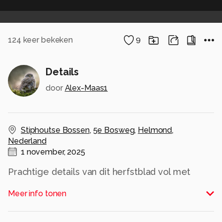
124
keer bekeken
9
Details
door
Alex-Maas1
Stiphoutse Bossen
,
5e Bosweg
,
Helmond
,
Nederland
1 november, 2025
Prachtige details van dit herfstblad vol met
waterdruppels van de regen (wel voordeel van
Meer info tonen
in regen fotograferen).. mooi ook in de warme
herfsttinten en als kleine toevoeging de
bruinrode kastanje.. Ik dacht: laat ik eens een