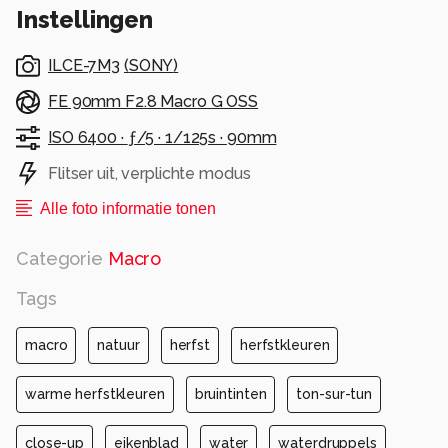
Instellingen
keer wat anders doen...
Alle rechten voorbehouden
ILCE-7M3
(
SONY
)
FE 90mm F2.8 Macro G OSS
ISO 6400 ·
ƒ/5 ·
1/125s ·
90mm
Flitser uit, verplichte modus
Alle foto informatie tonen
Categorie
Macro
Tags
macro
natuur
herfst
herfstkleuren
warme herfstkleuren
bruintinten
ton-sur-tun
close-up
eikenblad
water
waterdruppels