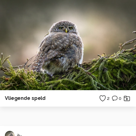
Vliegende speld
2
0
jh-