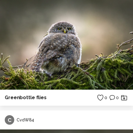
Greenbottle flies
0
0
C
CvdW84