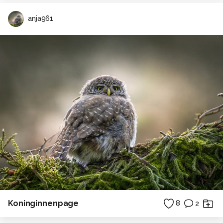
anja961
Koninginnenpage
8
2