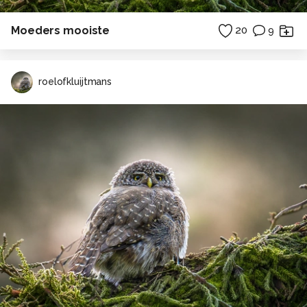
Moeders mooiste
20
9
roelofkluijtmans