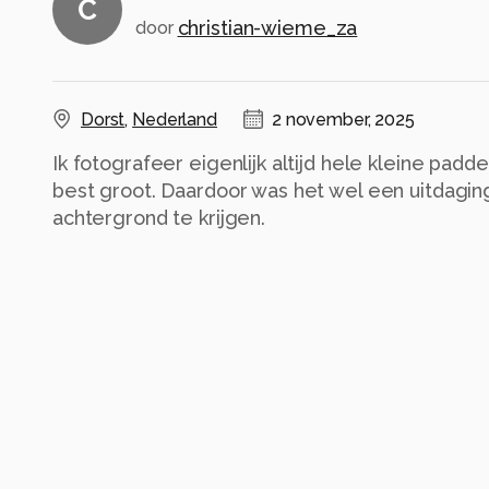
C
christian-wieme_za
door
Dorst
,
Nederland
2 november, 2025
Ik fotografeer eigenlijk altijd hele kleine pa
best groot. Daardoor was het wel een uitdagi
achtergrond te krijgen.
Alle rechten voorbehouden
Instellingen
NIKON D5200
(
NIKON CORPORATION
)
105.0 mm f/2.8
ISO 800 ·
ƒ/4 ·
1/100s ·
105mm