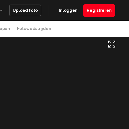
Inloggen
Registreren
Upload foto
epen
Fotowedstrijden