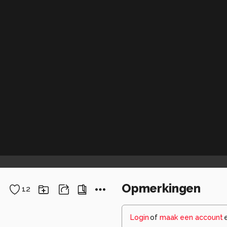
Opmerkingen
12
Login
of
maak een account