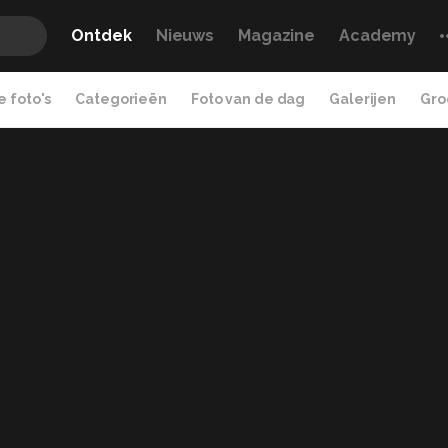
Ontdek
Nieuws
Magazine
Academy
 foto's
Categorieën
Foto van de dag
Galerijen
Gro