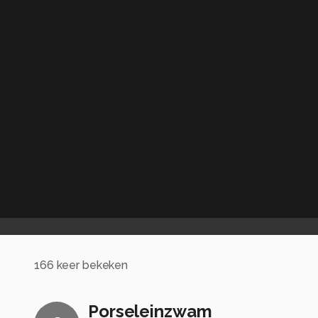
166
keer bekeken
Porseleinzwam