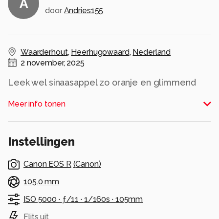
A
door
Andries155
Waarderhout
,
Heerhugowaard
,
Nederland
2 november, 2025
Leek wel sinaasappel zo oranje en glimmend
met de zon.
Meer info tonen
Maar dan van een paar millimeter...
Alle rechten voorbehouden
Instellingen
Canon EOS R
(
Canon
)
105.0 mm
ISO 5000 ·
ƒ/11 ·
1/160s ·
105mm
Flits uit