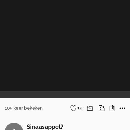
105
keer bekeken
12
Sinaasappel?