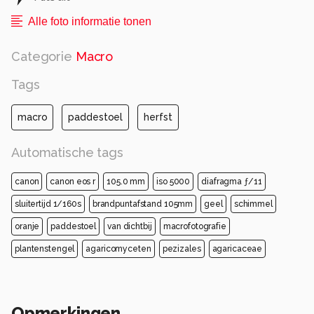
Alle foto informatie tonen
Categorie
Macro
Tags
macro
paddestoel
herfst
Automatische tags
canon
canon eos r
105.0 mm
iso 5000
diafragma ƒ/11
sluitertijd 1/160s
brandpuntafstand 105mm
geel
schimmel
oranje
paddestoel
van dichtbij
macrofotografie
plantenstengel
agaricomyceten
pezizales
agaricaceae
Opmerkingen