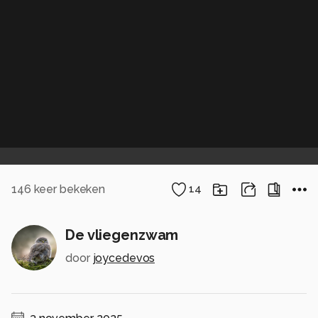
146
keer bekeken
14
De vliegenzwam
door
joycedevos