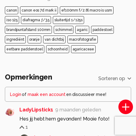
canon
canon eos 7d mark ii
ef100mm f/2.8l macro is usm
iso 125
diafragma ƒ/3.5
sluitertijd 1/125s
brandpuntafstand 100mm
schimmel
agaric
paddestoel
ingrediënt
oranje
van dichtbij
macrofotografie
eetbare paddenstoel
schoonheid
agaricaceae
Opmerkingen
Sorteren op
Login
of
maak een account
en discussieer mee!
LadyLipstick1
9 maanden geleden
Hes jij hebt hem gevonden! Mooie foto!
1