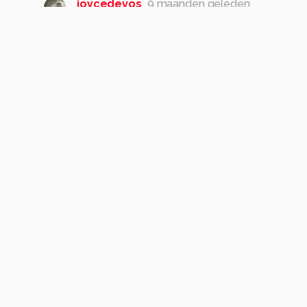
joycedevos
9 maanden geleden
ja inderdaad, heb het geluk gehad stond
niet ver van mijn huis. Dankjewel
Grt Joyce
0
Wijnand-Jansen
9 maanden geleden
Mooie opname. 👌
1
joycedevos
9 maanden geleden
Dankjewel Wijnand!
Grt Joyce
0