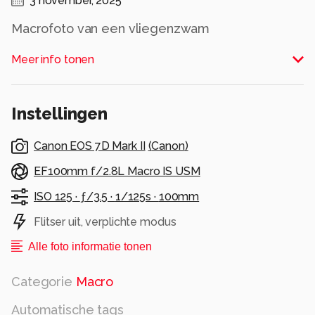
3 november, 2025
Macrofoto van een vliegenzwam
Alle rechten voorbehouden
Meer info tonen
Instellingen
Canon EOS 7D Mark II
(
Canon
)
EF100mm f/2.8L Macro IS USM
ISO 125 ·
ƒ/3.5 ·
1/125s ·
100mm
Flitser uit, verplichte modus
Alle foto informatie tonen
Categorie
Macro
Automatische tags