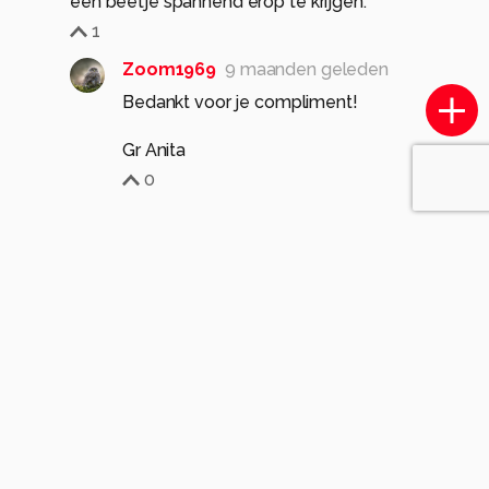
een beetje spannend erop te krijgen.
1
Zoom1969
9 maanden geleden
Bedankt voor je compliment!
Gr Anita
0
Wijnand-Jansen
9 maanden geleden
Mooie opname. 👌
1
Zoom1969
9 maanden geleden
Super bedankt!
Gr Anita
0