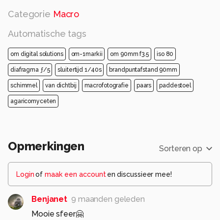
Categorie
Macro
Automatische tags
om digital solutions
om-1markii
om 90mm f3.5
iso 80
diafragma ƒ/5
sluitertijd 1/40s
brandpuntafstand 90mm
schimmel
van dichtbij
macrofotografie
paars
paddestoel
agaricomyceten
Opmerkingen
Sorteren op
Login
of
maak een account
en discussieer mee!
Benjanet
9 maanden geleden
Mooie sfeer🤗