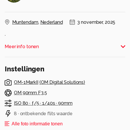
Muntendam
,
Nederland
3 november, 2025
.
Alle rechten voorbehouden
Meer info tonen
Instellingen
OM-1MarkII
(
OM Digital Solutions
)
OM 90mm F3.5
ISO 80 ·
ƒ/5 ·
1/40s ·
90mm
8 · ontbekende flits waarde
Alle foto informatie tonen