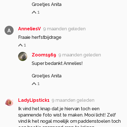
Groetjes Anita
1
AnneliesV
9 maanden geleden
A
Fraaie herfstbijdrage
1
Zoom1969
9 maanden geleden
Super bedankt Annelies!
Groetjes Anita
1
LadyLipstick1
9 maanden geleden
Ik vind het knap dat je hiervan toch een
spannende foto wist te maken. Mooi licht! Zelf
vind ik het nogal moeilijk om paddenstoelen toch