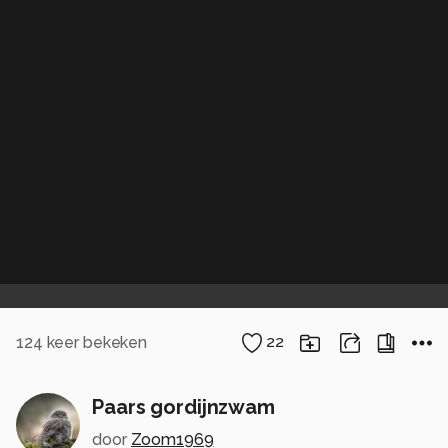
124
keer bekeken
22
Paars gordijnzwam
door
Zoom1969