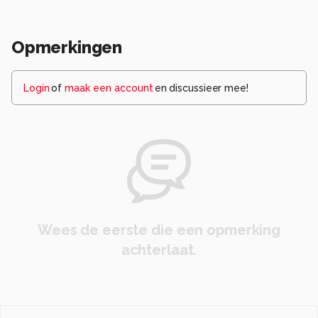
Opmerkingen
Login
of
maak een account
en discussieer mee!
Wees de eerste die een opmerking
achterlaat.