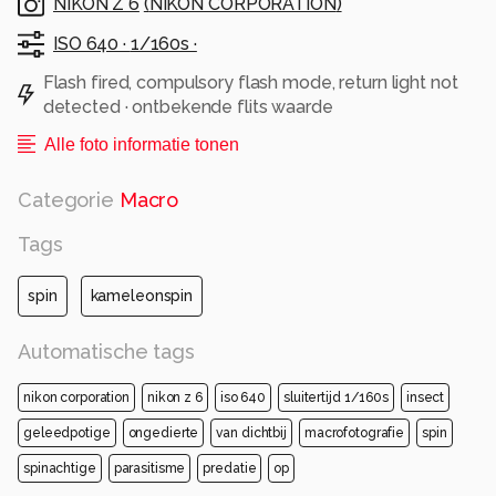
NIKON Z 6
(
NIKON CORPORATION
)
ISO 640 ·
1/160s ·
Flash fired, compulsory flash mode, return light not
detected · ontbekende flits waarde
Alle foto informatie tonen
Categorie
Macro
Tags
spin
kameleonspin
Automatische tags
nikon corporation
nikon z 6
iso 640
sluitertijd 1/160s
insect
geleedpotige
ongedierte
van dichtbij
macrofotografie
spin
spinachtige
parasitisme
predatie
op