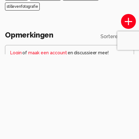
stillevenfotografie
Opmerkingen
Sorteren op
Login
of
maak een account
en discussieer mee!
celtre
9 maanden geleden
Goed bezig Arjo. Heerlijke sfeer . En zo fragiel...
0
dylano
9 maanden geleden
zo klein zo teer..zo ontzettend mooi
hanny
0
dannyke
9 maanden geleden