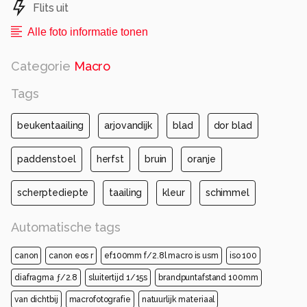
Flits uit
Alle foto informatie tonen
Categorie
Macro
Tags
beukentaailing
arjovandijk
blad
dor blad
paddenstoel
herfst
bruin
oranje
scherptediepte
taailing
kleur
schimmel
Automatische tags
canon
canon eos r
ef100mm f/2.8l macro is usm
iso 100
diafragma ƒ/2.8
sluitertijd 1/15s
brandpuntafstand 100mm
van dichtbij
macrofotografie
natuurlijk materiaal