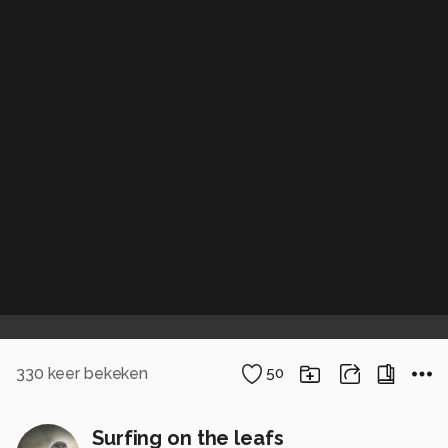
330
keer bekeken
50
Surfing on the leafs