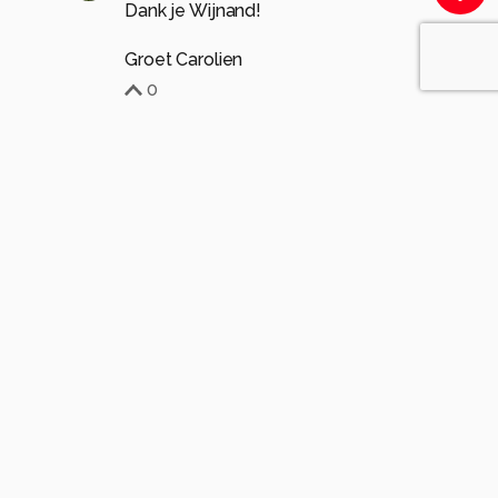
Dank je Wijnand!
Groet Carolien
0
Soortgelijke foto's
TinekevanPersie