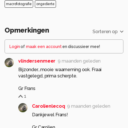
macrofotografie
ongedierte
Opmerkingen
Sorteren op
Login
of
maak een account
en discussieer mee!
vlindersenmeer
9 maanden geleden
Bijzonder...mooie waarneming ook. Fraai
vastgelegd, prima scherpte.
Gr Frans
1
Carolienlecoq
9 maanden geleden
Dankjewel Frans!
Gr Carolien