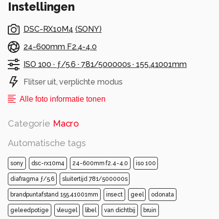
Instellingen
DSC-RX10M4
(
SONY
)
24-600mm F2.4-4.0
ISO 100 ·
ƒ/5.6 ·
781/500000s ·
155.41001mm
Flitser uit, verplichte modus
Alle foto informatie tonen
Categorie
Macro
Automatische tags
sony
dsc-rx10m4
24-600mm f2.4-4.0
iso 100
diafragma ƒ/5.6
sluitertijd 781/500000s
brandpuntafstand 155.41001mm
insect
geel
odonata
geleedpotige
vleugel
libel
van dichtbij
bruin