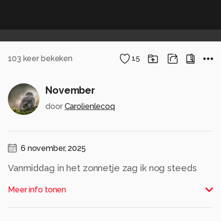
103
keer bekeken
15
November
door
Carolienlecoq
6 november, 2025
Vanmiddag in het zonnetje zag ik nog steeds
een paar juffertjes! De temperatuur was er wel
Meer info tonen
naar Bijzonder voor november
Alle rechten voorbehouden