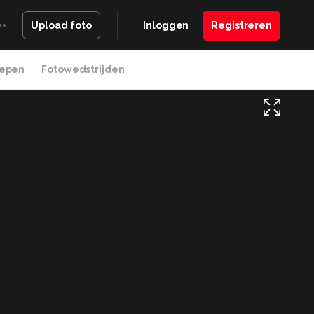
Inloggen
Registreren
Upload foto
epen
Fotowedstrijden