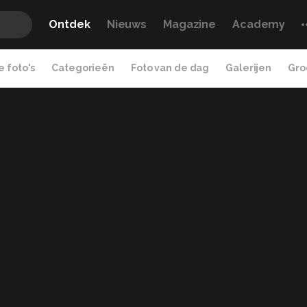
Ontdek
Nieuws
Magazine
Academy
 foto's
Categorieën
Foto van de dag
Galerijen
Gro