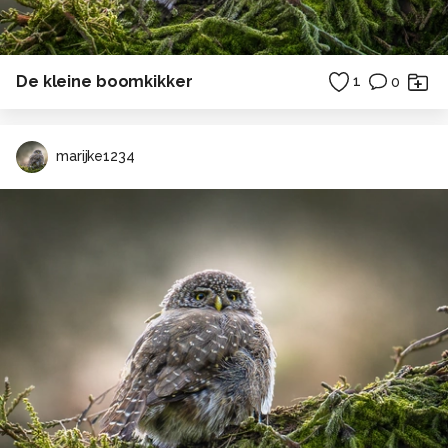
De kleine boomkikker
1
0
marijke1234