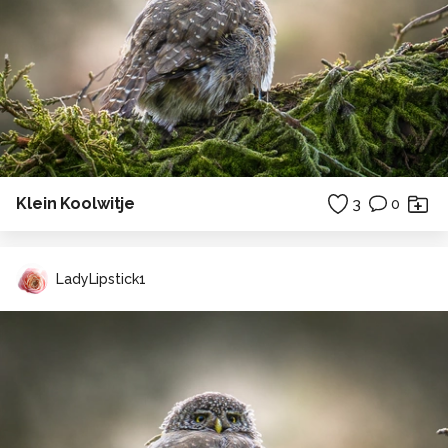
Klein Koolwitje
3
0
LadyLipstick1