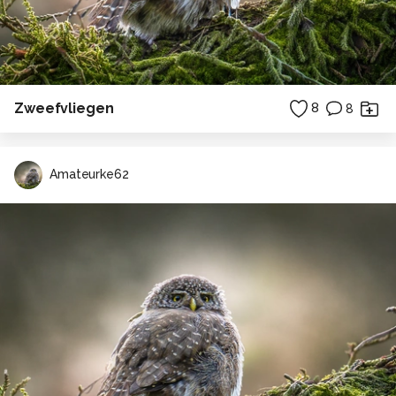
Zweefvliegen
8
8
Amateurke62