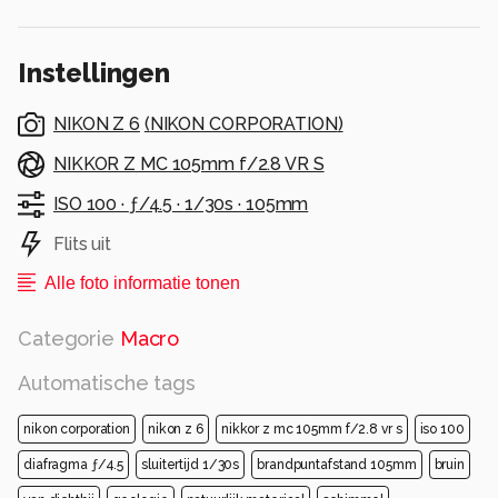
Instellingen
NIKON Z 6
(
NIKON CORPORATION
)
NIKKOR Z MC 105mm f/2.8 VR S
ISO 100 ·
ƒ/4.5 ·
1/30s ·
105mm
Flits uit
Alle foto informatie tonen
Categorie
Macro
Automatische tags
nikon corporation
nikon z 6
nikkor z mc 105mm f/2.8 vr s
iso 100
diafragma ƒ/4.5
sluitertijd 1/30s
brandpuntafstand 105mm
bruin