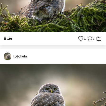
Blue
1
1
fotohela