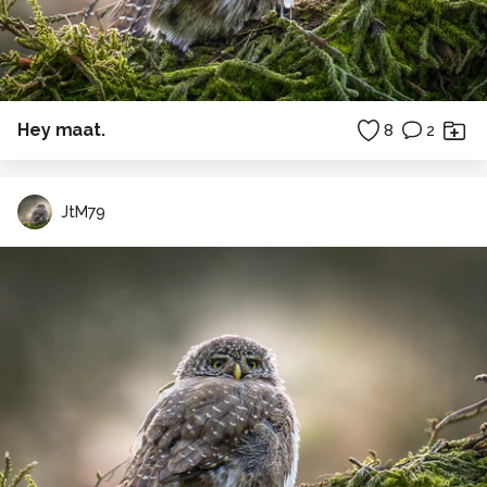
Hey maat.
8
2
JtM79