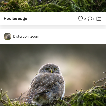
Hooibeestje
2
1
Distortion_zoom