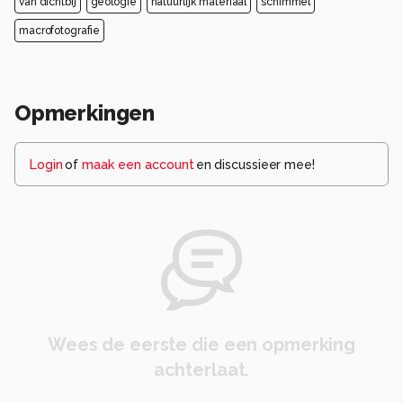
van dichtbij
geologie
natuurlijk materiaal
schimmel
macrofotografie
Opmerkingen
Login
of
maak een account
en discussieer mee!
Wees de eerste die een opmerking
achterlaat.