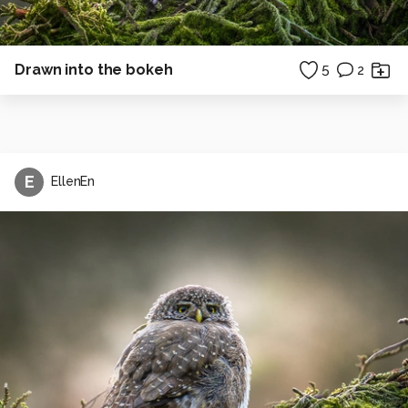
Drawn into the bokeh
5
2
E
EllenEn