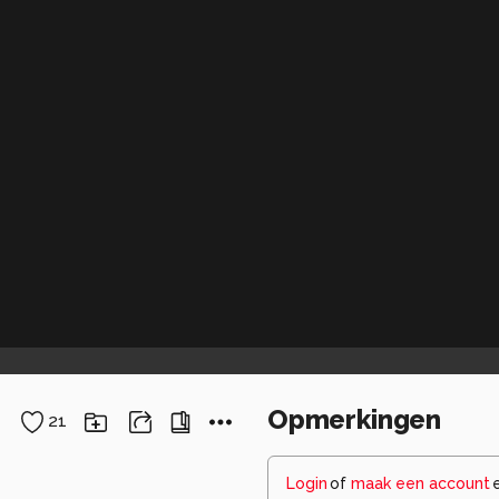
Opmerkingen
21
Login
of
maak een account