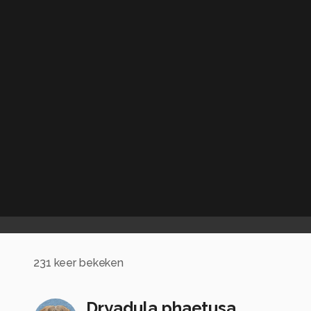
231
keer bekeken
Dryadula phaetusa..