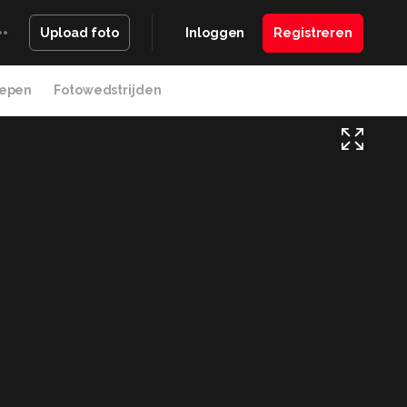
Inloggen
Registreren
Upload foto
epen
Fotowedstrijden