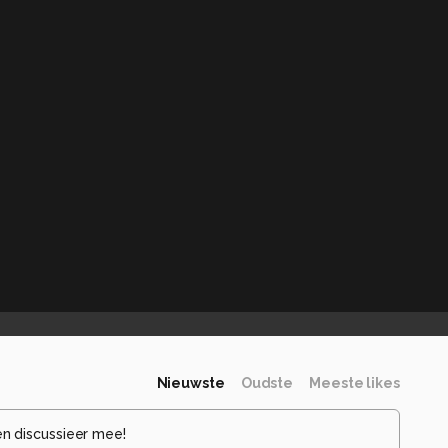
Nieuwste
Oudste
Meeste likes
en discussieer mee!