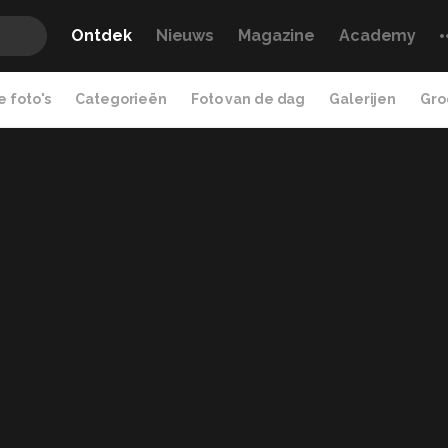
Ontdek
Nieuws
Magazine
Academy
 foto's
Categorieën
Foto van de dag
Galerijen
Gro