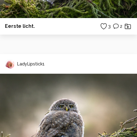
Eerste licht.
3
2
LadyLipstick1