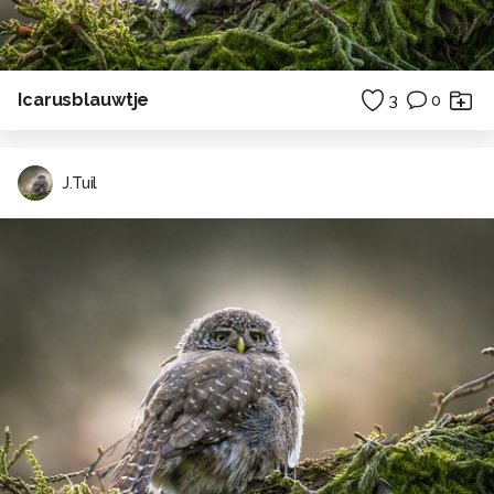
Icarusblauwtje
3
0
J.Tuil