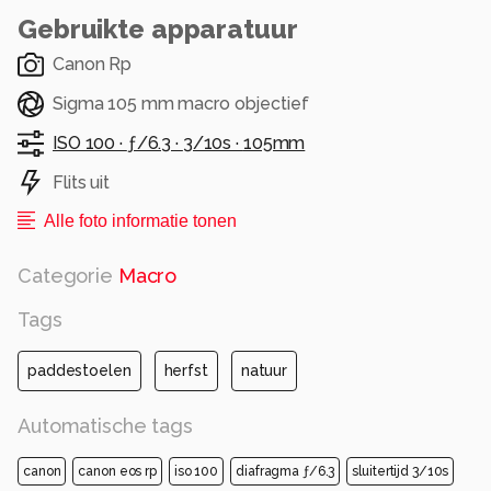
Gebruikte apparatuur
Canon Rp
Sigma 105 mm macro objectief
ISO 100 ·
ƒ/6.3 ·
3/10s ·
105mm
Flits uit
Alle foto informatie tonen
Categorie
Macro
Tags
paddestoelen
herfst
natuur
Automatische tags
canon
canon eos rp
iso 100
diafragma ƒ/6.3
sluitertijd 3/10s