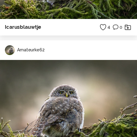
Icarusblauwtje
4
0
Amateurke62