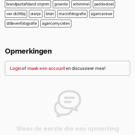
brandpuntafstand 105mm
groente
schimmel
paddestoel
van dichtbij
oranje
bruin
macrofotografie
agaricaceae
stillevenfotografie
agaricomyceten
Opmerkingen
Login
of
maak een account
en discussieer mee!
Wees de eerste die een opmerking