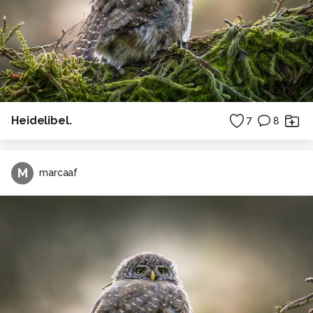
Heidelibel.
7
8
M
marcaaf