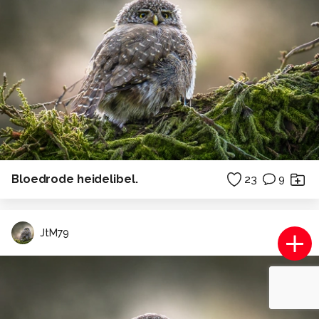
Bloedrode heidelibel.
23
9
JtM79