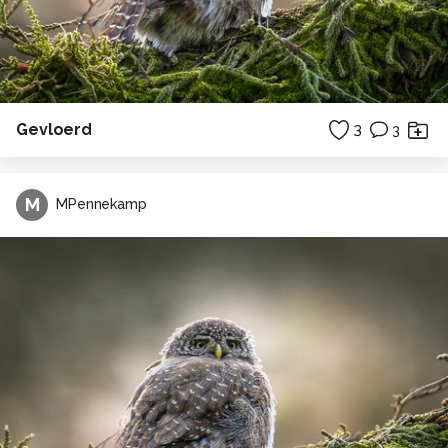
Gevloerd
3
3
M
MPennekamp