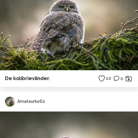
De kolibrievlinder.
10
0
Amateurke62