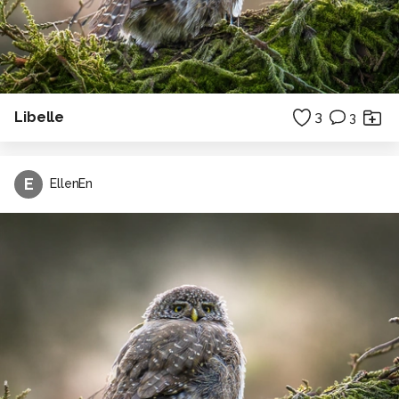
Libelle
3
3
E
EllenEn