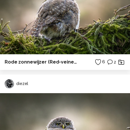
Rode zonnewijzer (Red-veined Dropwing)
6
2
diezel