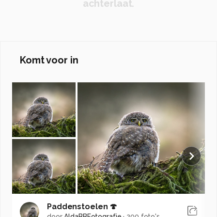
achterlaat.
Komt voor in
Paddenstoelen 🍄
door
AldaBBFotografie
·
200 foto's