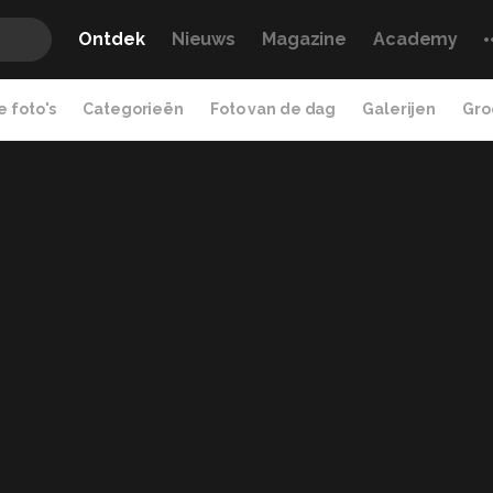
Ontdek
Nieuws
Magazine
Academy
 foto's
Categorieën
Foto van de dag
Galerijen
Gro