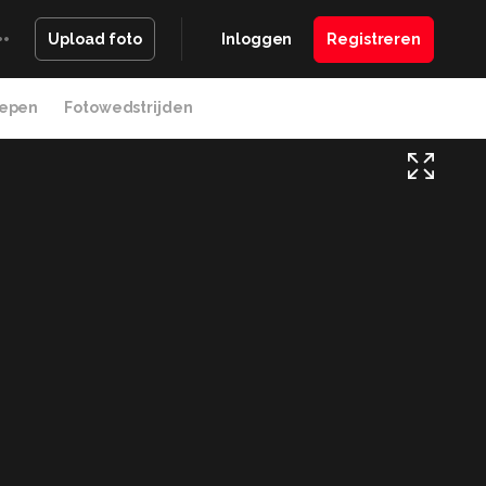
Inloggen
Registreren
Upload foto
epen
Fotowedstrijden