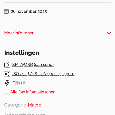
26 november, 2025
.
Alle rechten voorbehouden
Meer info tonen
Instellingen
SM-A528B
(
samsung
)
ISO 25 ·
ƒ/1.8 ·
3/2500s ·
5.23mm
Flits uit
Alle foto informatie tonen
Categorie
Macro