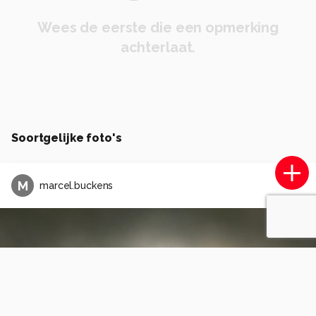
Wees de eerste die een opmerking
achterlaat.
Soortgelijke foto's
M
marcel.buckens