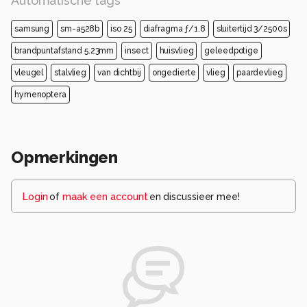
Automatische tags
samsung
sm-a528b
iso 25
diafragma ƒ/1.8
sluitertijd 3/2500s
brandpuntafstand 5.23mm
insect
huisvlieg
geleedpotige
vleugel
stalvlieg
van dichtbij
ongedierte
vlieg
paardevlieg
hymenoptera
Opmerkingen
Login
of
maak een account
en discussieer mee!