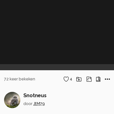
72
keer bekeken
4
Snotneus
door
JtM79