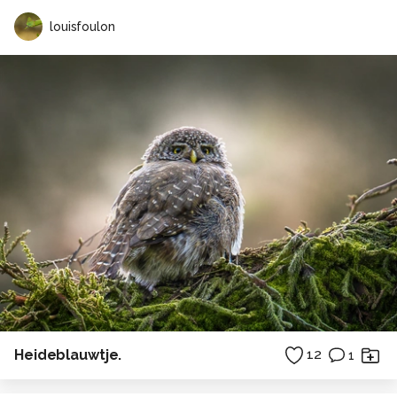
louisfoulon
Heideblauwtje.
12
1