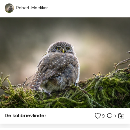
Robert-Moeliker
De kolibrievlinder.
9
0