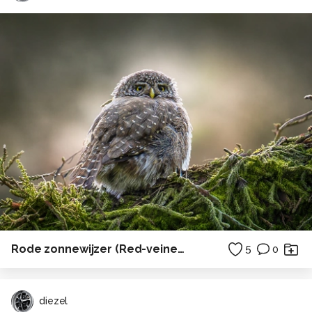
Rode zonnewijzer (Red-veined Dropwing)
5
0
diezel