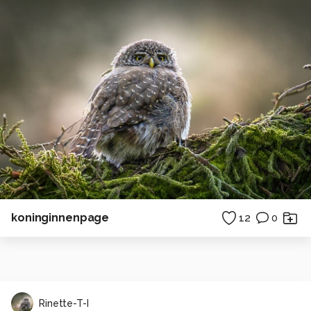
koninginnenpage
12
0
Rinette-T-I