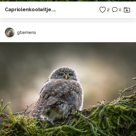
Capriolenkoolwitje....
2
0
gtiemens