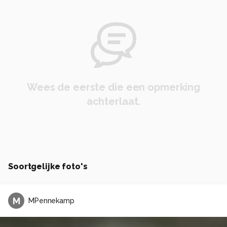
Wees de eerste die een opmerking
achterlaat.
Soortgelijke foto's
M
MPennekamp