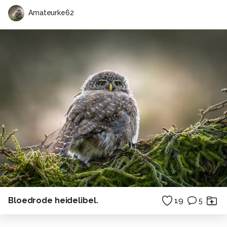
Amateurke62
Bloedrode heidelibel.
19
5