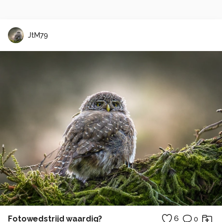
JtM79
Fotowedstrijd waardig?
6
0