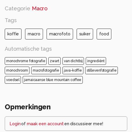
Categorie
Macro
Tags
koffie
macro
macrofoto
suiker
food
Automatische tags
monochrome fotografie
zwart
van dichtbij
ingrediënt
monochroom
macrofotografie
java-koffie
stillevenfotografie
voedsel
jamaicaanse blue mountain coffee
Opmerkingen
Login
of
maak een account
en discussieer mee!