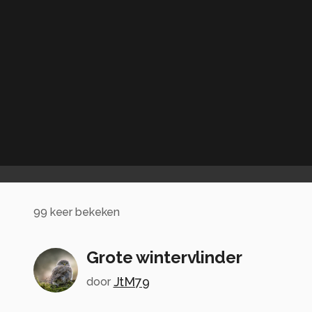
99
keer bekeken
Grote wintervlinder
JtM79
door