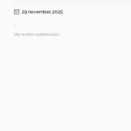
29 november, 2025
.
Alle rechten voorbehouden
Instellingen
SM-A528B
(
samsung
)
ISO 25 ·
ƒ/1.8 ·
1/50s ·
5.23mm
Flits uit
Alle foto informatie tonen
Categorie
Macro
Automatische tags