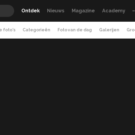
Ontdek
Nieuws
Magazine
Academy
 foto's
Categorieën
Foto van de dag
Galerijen
Gro