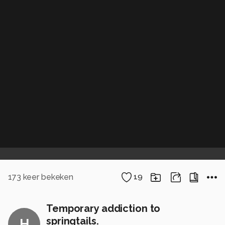
173
keer bekeken
19
Temporary addiction to
springtails.
H