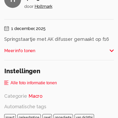
door
Holtmark
1 december, 2025
Springstaartje met AK difusser gemaakt op f16
b1/200.
Meer info tonen
Alle rechten voorbehouden
Instellingen
Alle foto informatie tonen
Categorie
Macro
Automatische tags
insect
geleedpotige
geel
ongedierte
van dichtbij