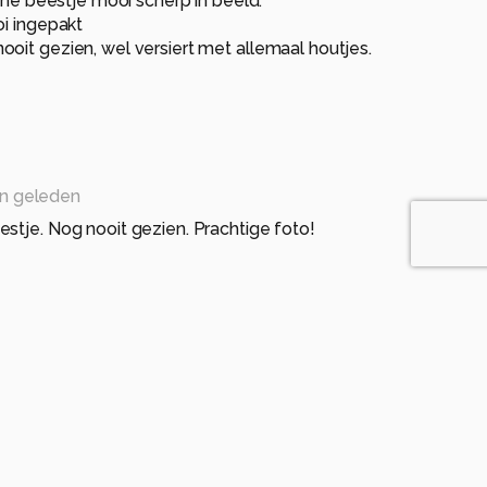
eine beestje mooi scherp in beeld.
oi ingepakt
oit gezien, wel versiert met allemaal houtjes.
n geleden
stje. Nog nooit gezien. Prachtige foto!
en geleden
 nog nooit van gehoord. Ik begrijp de naam wel als ik
cro foto.
s
7 maanden geleden
n ook die een houten huisje hebben.