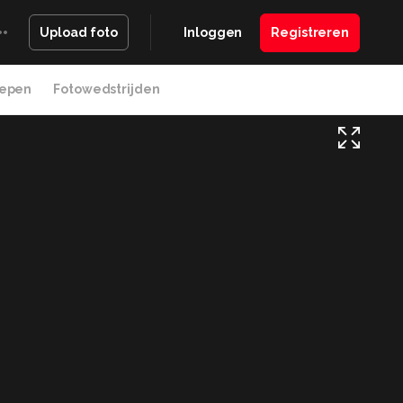
Inloggen
Registreren
Upload foto
epen
Fotowedstrijden