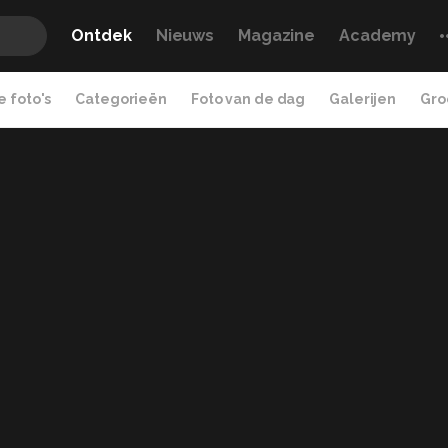
Ontdek
Nieuws
Magazine
Academy
 foto's
Categorieën
Foto van de dag
Galerijen
Gro