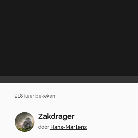
218
keer bekeken
Zakdrager
Hans-Martens
door