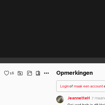
Opmerkingen
16
Login
of
maak een account
JeannetteH
7 maan