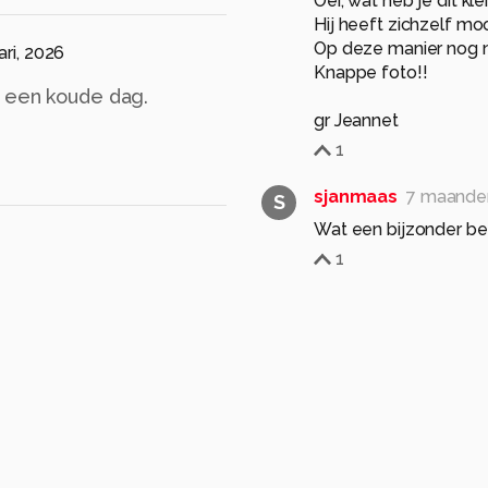
Oei, wat heb je dit kl
Hij heeft zichzelf mo
Op deze manier nog no
ari, 2026
Knappe foto!!
p een koude dag.
gr Jeannet
1
sjanmaas
7 maande
S
Wat een bijzonder bee
1
Marion1973
7 maand
Wat een apart diertje,
er naar kijk. Mooie ma
0
Hans-Marten
Bedankt, er zij