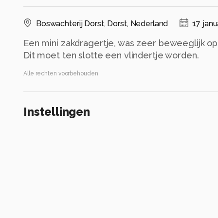
Boswachterij Dorst
,
Dorst
,
Nederland
17 janu
Een mini zakdragertje, was zeer beweeglijk o
Dit moet ten slotte een vlindertje worden.
Alle rechten voorbehouden
Instellingen
NIKON Z 50
(
NIKON CORPORATION
)
NIKKOR Z MC 105mm f/2.8 VR S
ISO 400 ·
ƒ/13 ·
1/40s ·
105mm
Flitser uit, verplichte modus
Alle foto informatie tonen