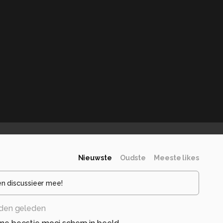
Nieuwste
Oudste
Meeste likes
en discussieer mee!
den geleden