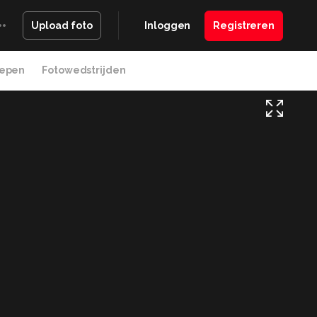
Inloggen
Registreren
Upload foto
epen
Fotowedstrijden