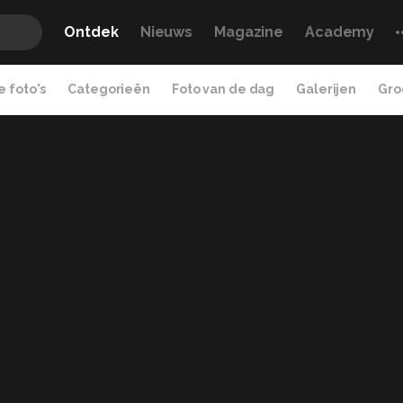
Ontdek
Nieuws
Magazine
Academy
 foto's
Categorieën
Foto van de dag
Galerijen
Gro