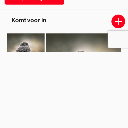
Komt voor in
Macro fotografie
door
karins87
·
1026 foto's