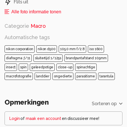
Flits uit
camera en statief. Ik vind deze beestjes vaak op
de grond, maar nu zat hij op een voor mij
Alle foto informatie tonen
handiger plek. Die kans kon ik niet laten
liggen....links zie je nog een stukje van één van
Categorie
Macro
de buisjes.
Automatische tags
Alle rechten voorbehouden
nikon corporation
nikon d500
105.0 mm f/2.8
iso 1600
diafragma ƒ/11
sluitertijd 1/125s
brandpuntafstand 105mm
insect
spin
geleedpotige
close-up
spinachtige
macrofotografie
landdier
ongedierte
parasitisme
tarantula
Opmerkingen
Sorteren op
Login
of
maak een account
en discussieer mee!