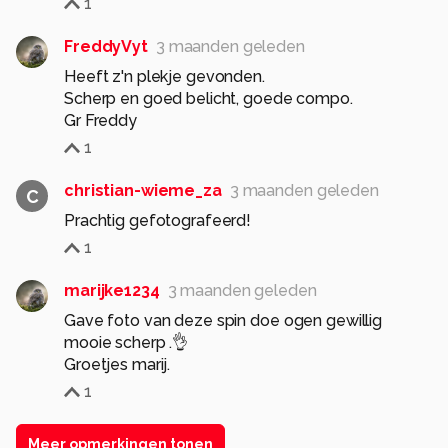
1
FreddyVyt
3 maanden geleden
Heeft z'n plekje gevonden.
Scherp en goed belicht, goede compo.
Gr Freddy
1
christian-wieme_za
3 maanden geleden
C
Prachtig gefotografeerd!
1
marijke1234
3 maanden geleden
Gave foto van deze spin doe ogen gewillig
mooie scherp .👌
Groetjes marij.
1
Meer opmerkingen tonen