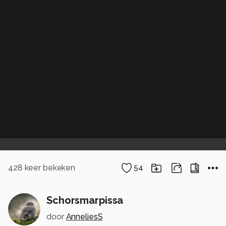
428
keer bekeken
54
Schorsmarpissa
door
AnneliesS