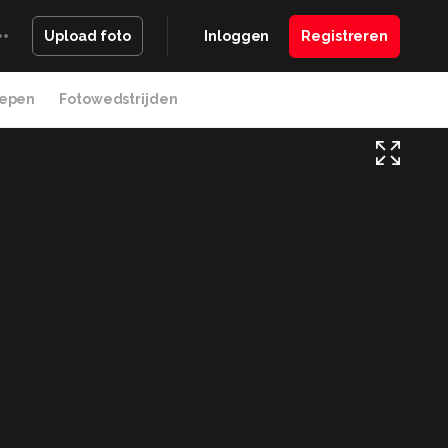
Inloggen
Registreren
Upload foto
epen
Fotowedstrijden