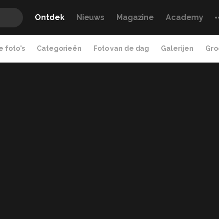
Ontdek
Nieuws
Magazine
Academy
 foto's
Categorieën
Foto van de dag
Galerijen
Gro