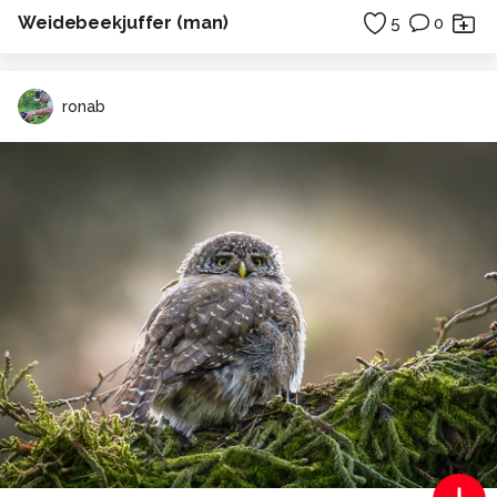
Weidebeekjuffer (man)
5
0
ronab