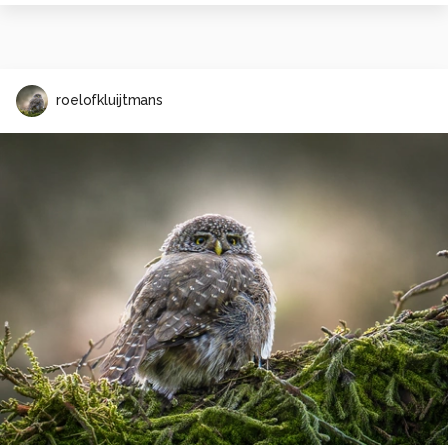
roelofkluijtmans