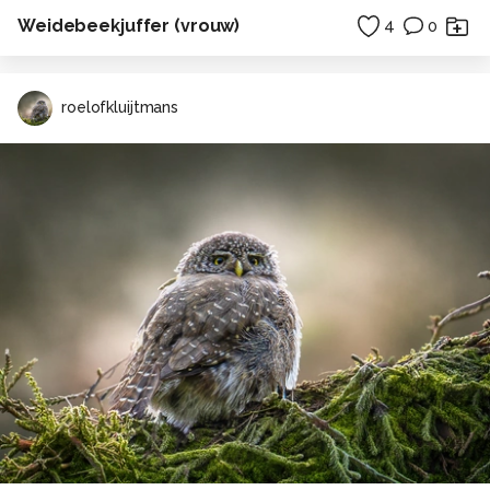
Weidebeekjuffer (vrouw)
4
0
roelofkluijtmans