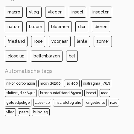
macro
vlieg
vliegen
insect
insecten
natuur
bloem
bloemen
dier
dieren
friesland
rose
voorjaar
lente
zomer
close up
bellenblazen
bel
Automatische tags
nikon corporation
nikon d5200
iso 400
diafragma ƒ/6.3
sluitertijd 1/640s
brandpuntafstand 85mm
insect
rood
geleedpotige
close-up
macrofotografie
ongedierte
roze
vlieg
paars
huisvlieg