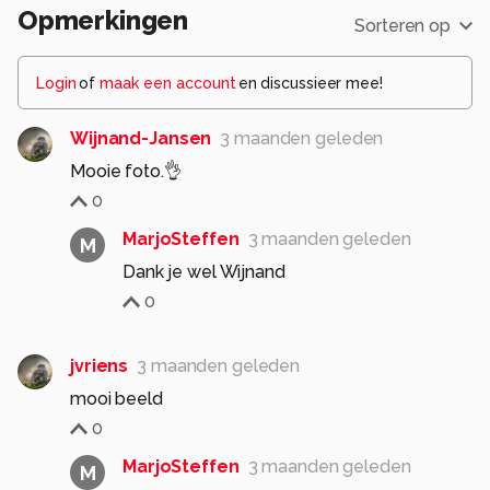
Opmerkingen
Sorteren op
Login
of
maak een account
en discussieer mee!
Wijnand-Jansen
3 maanden geleden
Mooie foto.👌
0
MarjoSteffen
3 maanden geleden
M
Dank je wel Wijnand
0
jvriens
3 maanden geleden
mooi beeld
0
MarjoSteffen
3 maanden geleden
M