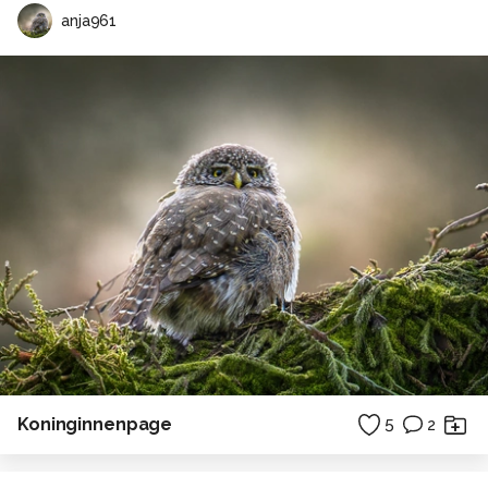
anja961
Koninginnenpage
5
2