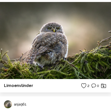
Limoenvlinder
2
0
anja961