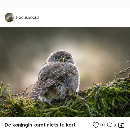
Focuspocus
De koningin komt niets te kort
10
0