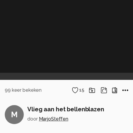
99
keer bekeken
15
Vlieg aan het bellenblazen
M
door
MarjoSteffen