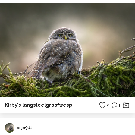
Kirby's langsteelgraafwesp
2
1
anja961