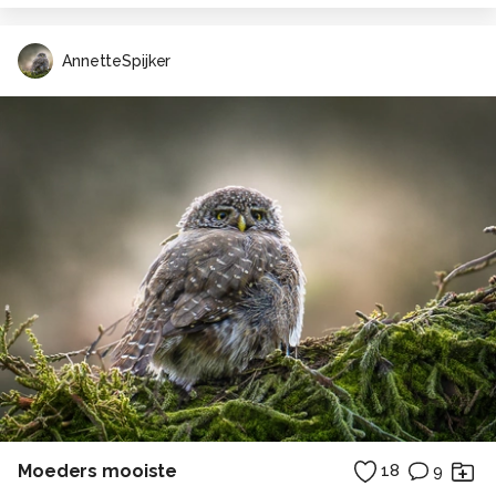
AnnetteSpijker
Moeders mooiste
18
9