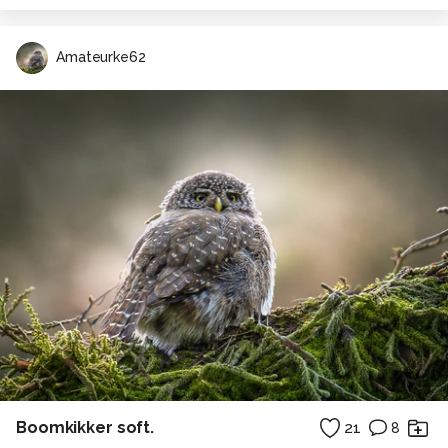
Amateurke62
Boomkikker soft.
21
8