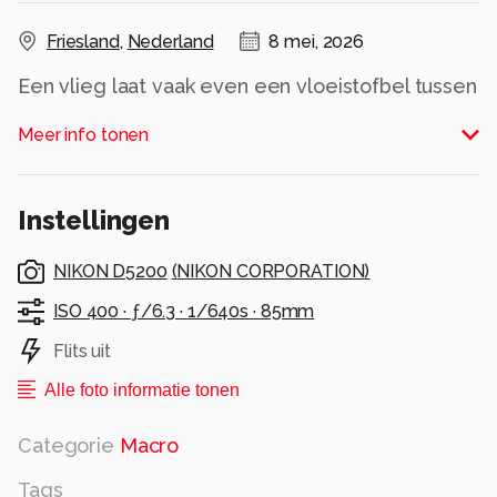
Friesland
,
Nederland
8 mei, 2026
Een vlieg laat vaak even een vloeistofbel tussen
zijn monddelen naar buiten komen en haalt hem
Meer info tonen
dan weer naar binnen.
En zo voert hij overtollige warmte af als het
heel warm is.
Instellingen
Alle rechten voorbehouden
NIKON D5200
(
NIKON CORPORATION
)
ISO 400 ·
ƒ/6.3 ·
1/640s ·
85mm
Flits uit
Alle foto informatie tonen
Categorie
Macro
Tags