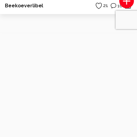
Beekoeverlibel
21
16
Leo-Deknatel