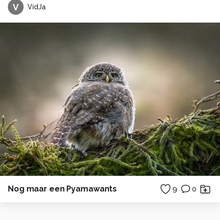
V
VidJa
Nog maar een Pyamawants
9
0