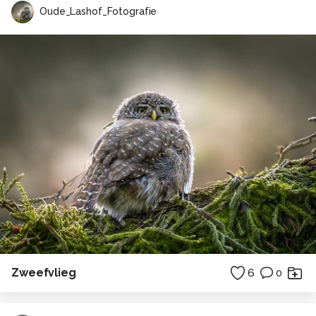
Oude_Lashof_Fotografie
Zweefvlieg
6
0