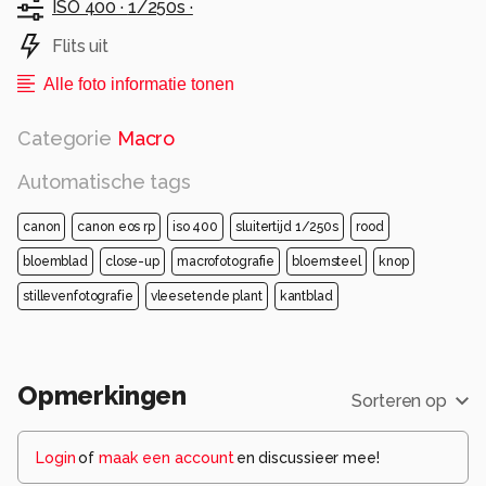
ISO 400 ·
1/250s ·
Flits uit
Alle foto informatie tonen
Categorie
Macro
Automatische tags
canon
canon eos rp
iso 400
sluitertijd 1/250s
rood
bloemblad
close-up
macrofotografie
bloemsteel
knop
stillevenfotografie
vleesetende plant
kantblad
Opmerkingen
Sorteren op
Login
of
maak een account
en discussieer mee!