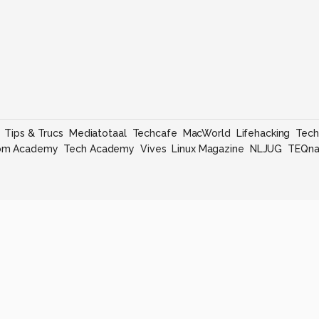
Tips & Trucs
Mediatotaal
Techcafe
MacWorld
Lifehacking
Tech
om Academy
Tech Academy
Vives
Linux Magazine
NLJUG
TEQna