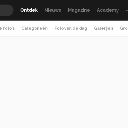
Ontdek
Nieuws
Magazine
Academy
 foto's
Categorieën
Foto van de dag
Galerijen
Gro