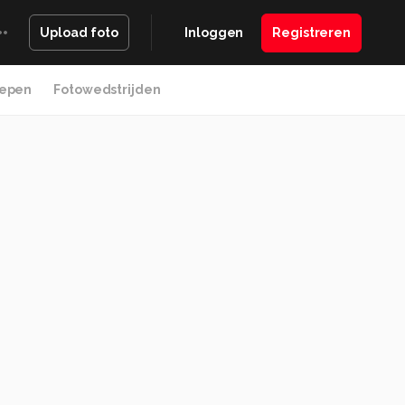
Inloggen
Registreren
Upload foto
epen
Fotowedstrijden