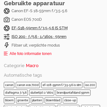
Gebruikte apparatuur
Canon EF-S 18-55mm f/3.5-5.6
Canon EOS 700D
EF-S18-55mm f/3.5-5.6 IS STM
ISO 200 ·
ƒ/5.6 ·
1/160s ·
55mm
Flitser uit, verplichte modus
Alle foto informatie tonen
Categorie
Macro
Automatische tags
canon
canon eos 700d
ef-s18-55mm f/3.5-5.6 is stm
iso 200
diafragma ƒ/5.6
sluitertijd 1/160s
brandpuntafstand 55mm
bloem
groente
planten
bloemblad
close-up