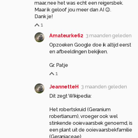
maar, nee het was echt een reigersbek.
Maar ik geloof jou meer dan AI 😉.
Dank je!
1
Amateurke62
3 maanden geleden
Opzoeken Google doe ik altijd eerst
en afbeeldingen bekijken.
Gr. Patje
1
JeannetteH
3 maanden geleden
Dit zegt Wikipedia:
Het robertskruid (Geranium
robertianum), vroeger ook wel
stinkende ooievaarsbek genoemd, is
een plant uit de ooievaarsbekfamilie
(Geraniaceae)