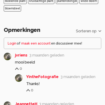
bloeiende plant
kruidachtige plant
plantenstengel
wilde bloem
bloemsteel
Opmerkingen
Sorteren op
Login
of
maak een account
en discussieer mee!
jvriens
3 maanden geleden
mooi beeld
0
YintheFotografie
3 maanden geleden
Thanks!
0
JeannetteH
3 maanden geleden