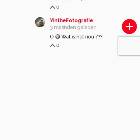
0
YintheFotografie
3 maanden geleden
O 😅 Wat is het nou ???
0
Komt voor in