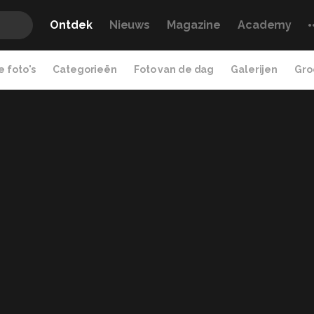
Ontdek
Nieuws
Magazine
Academy
 foto's
Categorieën
Foto van de dag
Galerijen
Gro