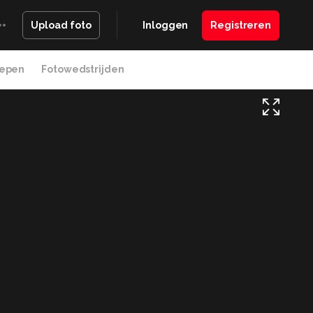
Inloggen
Registreren
Upload foto
epen
Fotowedstrijden