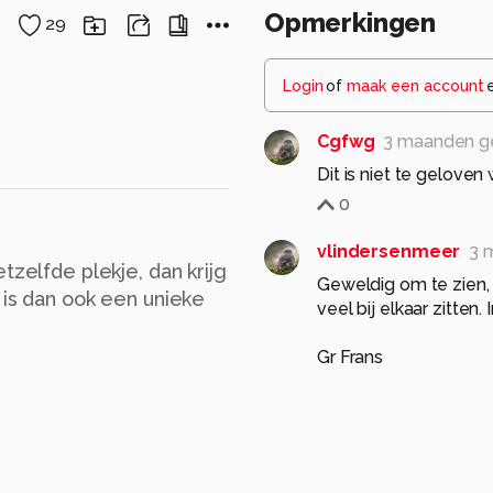
Opmerkingen
29
Login
of
maak een account
Cgfwg
3 maanden g
Dit is niet te gelove
0
vlindersenmeer
3 
tzelfde plekje, dan krijg
Geweldig om te zien,
 is dan ook een unieke
veel bij elkaar zitten
Gr Frans
0
JanHouben
3 maan
Een mooie natuurfoto
Goede compositie, bel