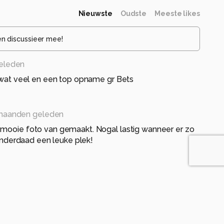
Nieuwste
Oudste
Meeste likes
en discussieer mee!
eleden
n wat veel en een top opname gr Bets
maanden geleden
 mooie foto van gemaakt. Nogal lastig wanneer er zo
. Inderdaad een leuke plek!
den geleden
 van heel veel Blauwtjes.
ichting en scherpte.