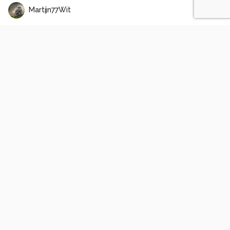
Martijn77Wit
Koninginnepagerups portret
2
1