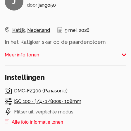
J
door
jango50
Katlijk
,
Nederland
9 mei, 2026
In het Katlijker skar op de paardenbloem
Alle rechten voorbehouden
Meer info tonen
Instellingen
DMC-FZ300
(
Panasonic
)
ISO 100 ·
ƒ/4 ·
1/800s ·
108mm
Flitser uit, verplichte modus
Alle foto informatie tonen