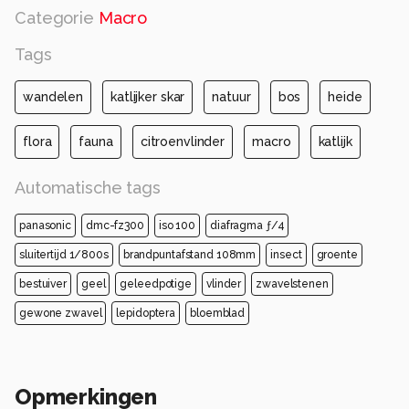
Categorie
Macro
Tags
wandelen
katlijker skar
natuur
bos
heide
flora
fauna
citroenvlinder
macro
katlijk
Automatische tags
panasonic
dmc-fz300
iso 100
diafragma ƒ/4
sluitertijd 1/800s
brandpuntafstand 108mm
insect
groente
bestuiver
geel
geleedpotige
vlinder
zwavelstenen
gewone zwavel
lepidoptera
bloemblad
Opmerkingen