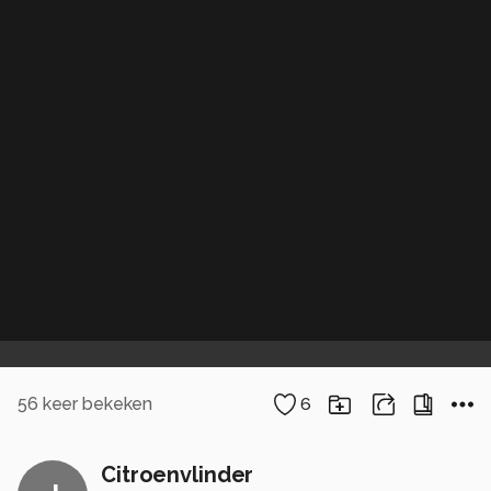
56
keer bekeken
6
Citroenvlinder