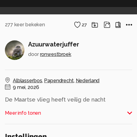
277
keer bekeken
27
Azuurwaterjuffer
door
ronwestbroek
Alblasserbos
,
Papendrecht
,
Nederland
9 mei, 2026
De Maartse vlieg heeft veilig de nacht
doorgebracht onder de vleugels van een
Meer info tonen
Azuurwaterjuffer.
Alle rechten voorbehouden
Instellingen