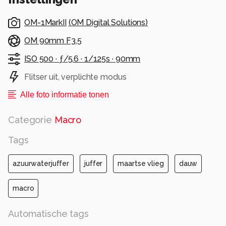
OM-1MarkII
(
OM Digital Solutions
)
OM 90mm F3.5
ISO 500 ·
ƒ/5.6 ·
1/125s ·
90mm
Flitser uit, verplichte modus
Alle foto informatie tonen
Categorie
Macro
Tags
azuurwaterjuffer
juffer
maartse vlieg
dauw
macro
Automatische tags