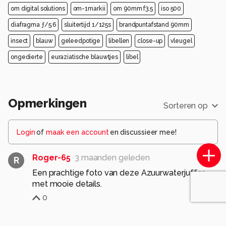
om digital solutions
om-1markii
om 90mm f3.5
iso 500
diafragma ƒ/5.6
sluitertijd 1/125s
brandpuntafstand 90mm
insect
blauw
geleedpotige
libellen
close-up
vleugel
ongedierte
euraziatische blauwtjes
libel
Opmerkingen
Sorteren op
Login
of
maak een account
en discussieer mee!
Roger-65
3 maanden geleden
R
Een prachtige foto van deze Azuurwaterjuffer
met mooie details.
0
jvriens
3 maanden geleden