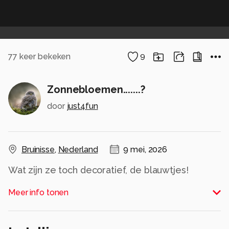
77
keer bekeken
9
Zonnebloemen.......?
door
just4fun
Bruinisse
,
Nederland
9 mei, 2026
Wat zijn ze toch decoratief, de blauwtjes!
Alle rechten voorbehouden
Meer info tonen