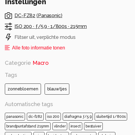
Instellingen
DC-FZ82
(
Panasonic
)
ISO 200 ·
ƒ/5.9 ·
1/800s ·
215mm
Flitser uit, verplichte modus
Alle foto informatie tonen
Categorie
Macro
Tags
zonnebloemen
blauwtjes
Automatische tags
panasonic
dc-fz82
iso 200
diafragma ƒ/5.9
sluitertijd 1/800s
brandpuntafstand 215mm
vlinder
insect
bestuiver