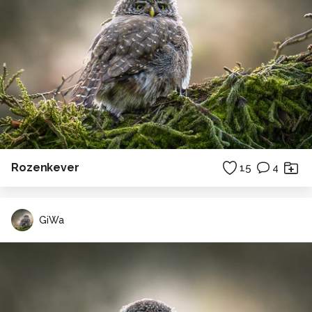
Rozenkever
15
4
GiWa