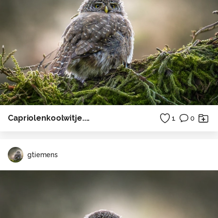
Capriolenkoolwitje....
1
0
gtiemens