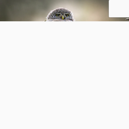
zoem op een bloem
3
0
S
simonmeilink