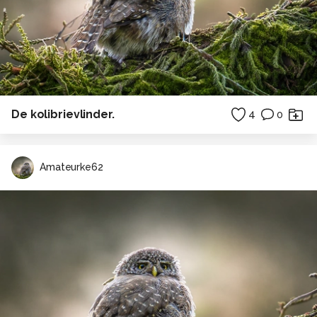
De kolibrievlinder.
4
0
Amateurke62