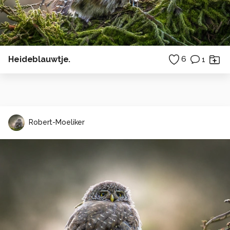
Heideblauwtje.
6
1
Robert-Moeliker