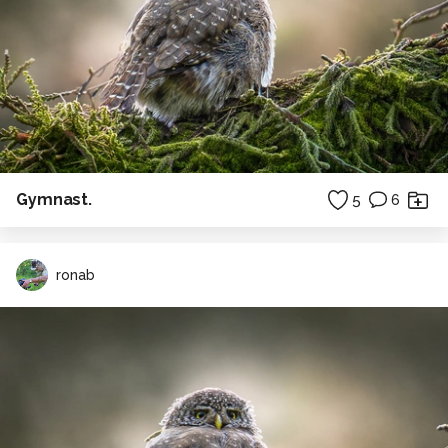
Gymnast.
5
6
ronab