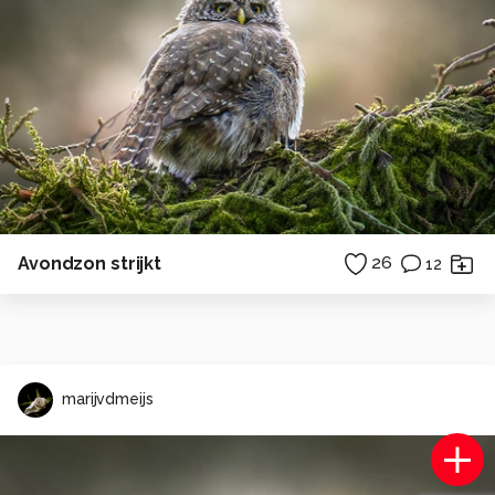
Avondzon strijkt
26
12
marijvdmeijs