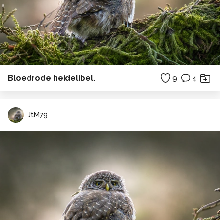
Bloedrode heidelibel.
9
4
JtM79