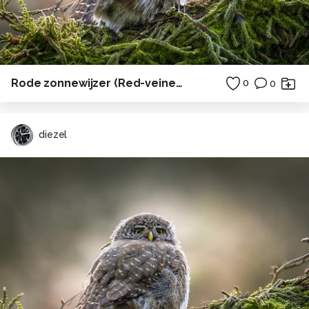
Rode zonnewijzer (Red-veined Dropwing)
0
0
diezel