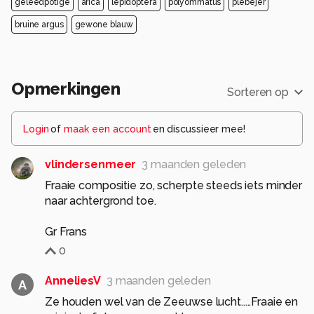
geleedpotige
arica
lepidoptera
polyommatus
plebejer
bruine argus
gewone blauw
Opmerkingen
Sorteren op
Login
of
maak een account
en discussieer mee!
vlindersenmeer
3 maanden geleden
Fraaie compositie zo, scherpte steeds iets minder
naar achtergrond toe.
Gr Frans
0
AnneliesV
3 maanden geleden
A
Ze houden wel van de Zeeuwse lucht.....Fraaie en