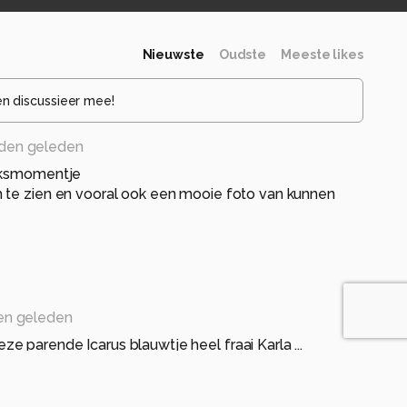
Nieuwste
Oudste
Meeste likes
en discussieer mee!
den geleden
luksmomentje
 te zien en vooral ook een mooie foto van kunnen
en geleden
 parende Icarus blauwtje heel fraai Karla ...