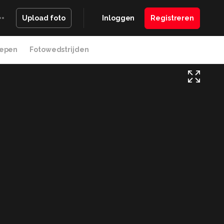
Inloggen
Registreren
Upload foto
epen
Fotowedstrijden