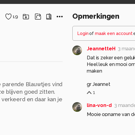
Opmerkingen
19
Login
of
maak een account
JeannetteH
3 maan
Dat is zeker een ge
Heel leuk en mooi om
maken
 parende Blauwtjes vind
gr Jeannet
e blijven goed zitten.
1
n verkeerd en daar kan je
lina-von-d
3 maand
Mooie opname van deze
Groetjes Lina