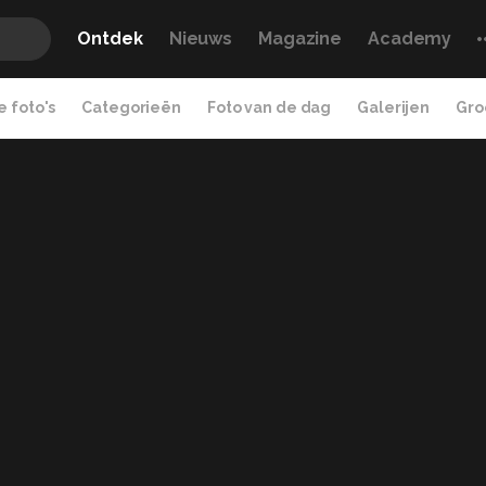
Ontdek
Nieuws
Magazine
Academy
 foto's
Categorieën
Foto van de dag
Galerijen
Gro