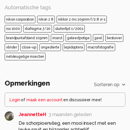
Automatische tags
nikon corporation
nikon z 8
nikkor z mc 105mm f/2.8 vr s
iso 1000
diafragma ƒ/20
sluitertijd 1/200s
brandpuntafstand 105mm
insect
geleedpotige
geel
bestuiver
vlinder
close-up
ongedierte
lepidoptera
macrofotografie
netvleugelige insecten
Opmerkingen
Sorteren op
Login
of
maak een account
en discussieer mee!
JeannetteH
3 maanden geleden
De schorpioenvlieg, een mooi insect met een
leuke snuit en bijzonder achterlijf.