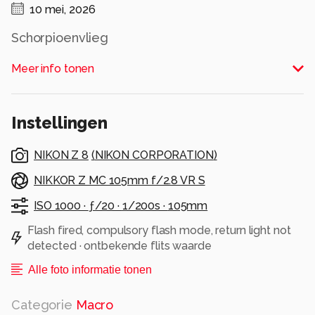
10 mei, 2026
Schorpioenvlieg
Alle rechten voorbehouden
Meer info tonen
Instellingen
NIKON Z 8
(
NIKON CORPORATION
)
NIKKOR Z MC 105mm f/2.8 VR S
ISO 1000 ·
ƒ/20 ·
1/200s ·
105mm
Flash fired, compulsory flash mode, return light not
detected · ontbekende flits waarde
Alle foto informatie tonen
Categorie
Macro